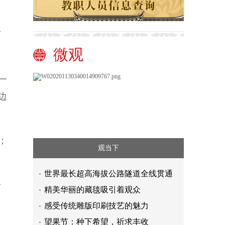
面
微观
一
边
；
观当下
世界最长超高海拔公路隧道全线贯通
台
精美华丽的藏毯吸引着观众
感受传统雕版印刷技艺的魅力
望果节：种下希望，祈求丰收