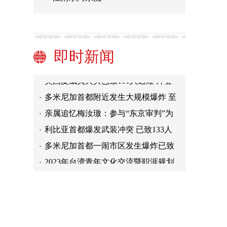
体验营活动开启
福建：暑期乡村民宿火爆 慢游体验催
生新消费业态
法国南部边境地区发生野火 超3000人
紧急撤离
朝方称越界入朝士兵“下决心倒戈”，
即时新闻
美方回应
中新真探：凉拌海蜇头中铝含量超
标，不能吃？
美国夏威夷火灾已致101人遇难 拜登
发声
多米尼加首都附近发生大规模爆炸 至
少12人死65人伤
亲属追忆梅汝璈：参与“东京审判”为
抗战死难同胞伸张正义
利比亚首都爆发武装冲突 已致133人
伤亡
多米尼加首都一闹市区发生爆炸已致
11人死亡
2023年台湾青年文化交流暨职涯规划
体验营活动开启
福建：暑期乡村民宿火爆 慢游体验催
生新消费业态
法国南部边境地区发生野火 超3000人
紧急撤离
朝方称越界入朝士兵“下决心倒戈”，
美方回应
中新真探：凉拌海蜇头中铝含量超