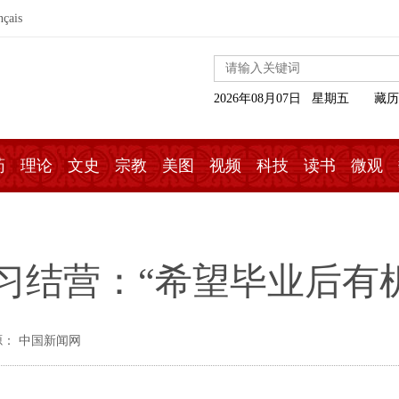
nçais
2026年08月07日 星期五
藏历
药
理论
文史
宗教
美图
视频
科技
读书
微观
”实习结营：“希望毕业后有
源： 中国新闻网