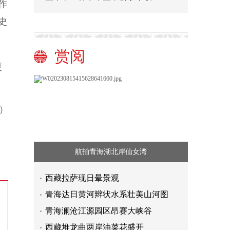
作
史
赏阅
更
）
航拍青海湖北岸仙女湾
西藏拉萨现日晕景观
青海达日黄河辫状水系壮美山河图
青海澜沧江源园区昂赛大峡谷
西藏堆龙曲两岸油菜花盛开