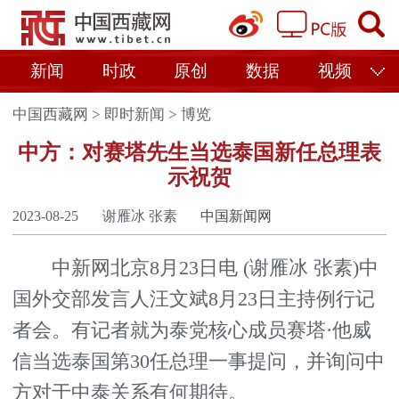
新闻
时政
原创
数据
视频
中国西藏网
>
即时新闻
>
博览
中方：对赛塔先生当选泰国新任总理表
示祝贺
2023-08-25
谢雁冰 张素
中国新闻网
中新网北京8月23日电 (谢雁冰 张素)中
国外交部发言人汪文斌8月23日主持例行记
者会。有记者就为泰党核心成员赛塔·他威
信当选泰国第30任总理一事提问，并询问中
方对于中泰关系有何期待。