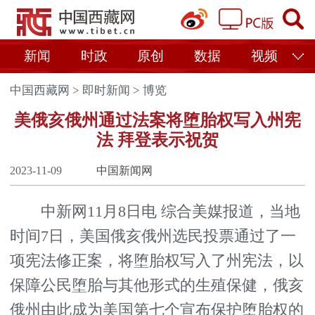
新闻
时政
原创
数据
视频
中国西藏网
>
即时新闻
>
博览
美俄亥俄州通过法案将堕胎权写入州宪
法 拜登表示祝贺
2023-11-09
中国新闻网
中新网11月8日电 综合美媒报道，当地
时间7日，美国俄亥俄州选民投票通过了一
项宪法修正案，将堕胎权写入了州宪法，以
保障公民堕胎与其他形式的生殖保健，俄亥
俄州由此成为美国第七个宣布保护堕胎权的