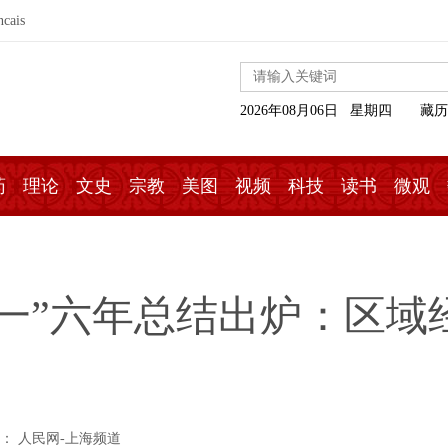
ncais
2026年08月06日 星期四
藏历
药
理论
文史
宗教
美图
视频
科技
读书
微观
一”六年总结出炉：区域
： 人民网-上海频道