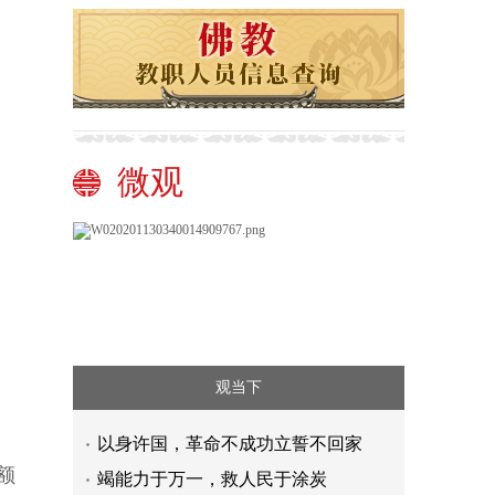
微观
观当下
以身许国，革命不成功立誓不回家
额
竭能力于万一，救人民于涂炭