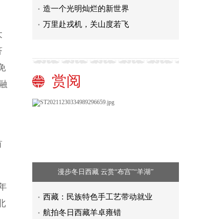
造一个光明灿烂的新世界
万里赴戎机，关山度若飞
大
济
免
赏阅
融
首
漫步冬日西藏 云赏“布宫”“羊湖”
年
西藏：民族特色手工艺带动就业
北
航拍冬日西藏羊卓雍错