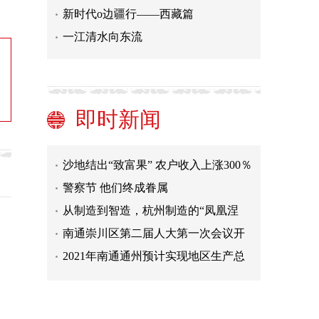
新时代o边疆行——西藏篇
一江清水向东流
10个关键数字 看安徽合肥未来五年
丽水公众气象服务满意度连续六年位
居浙江省第一
绍兴柯桥：场馆建设全面收尾 全民健
即时新闻
身再掀热潮
开通心理热线、开展科普活动，浙江
湖州多举措守护青少年心理健康
沙地结出“致富果” 农户收入上涨300％
警察节 他们终成眷属
从制造到智造，杭州制造的“凤凰涅
槃”
南通崇川区第二届人大第一次会议开
幕 杨万平作政府工作报告
2021年南通通州预计实现地区生产总
值1610亿元
保留原貌 南京让老建筑老街区“活”出
新意
10个关键数字 看安徽合肥未来五年
丽水公众气象服务满意度连续六年位