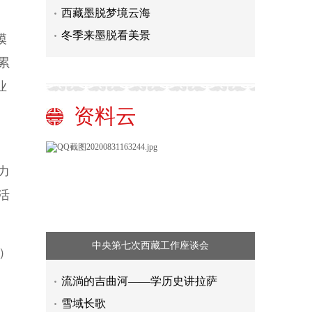
西藏墨脱梦境云海
冬季来墨脱看美景
模
累
业
资料云
力
活
中央第七次西藏工作座谈会
）
流淌的吉曲河——学历史讲拉萨
雪域长歌