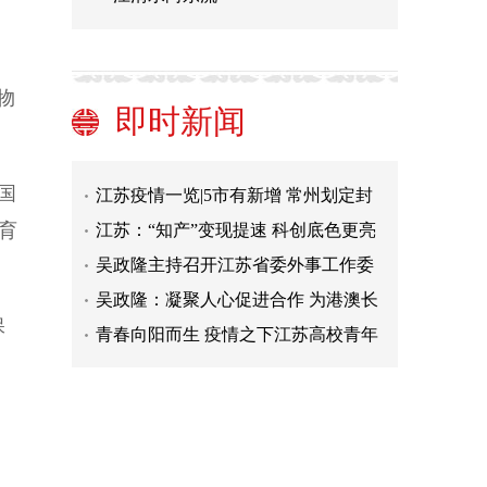
粮丰产丰收
常州发现8例新冠肺炎核酸检测阳性
划定封控区、管控区、防范区
动画视频《太空出差三人组》
物
苏州新增本土无症状感染者37例 其中
即时新闻
昆山30例
常州新增8名无症状感染者系同学关系
轨迹公布
江苏疫情一览|5市有新增 常州划定封
国
控区管控区
江苏：“知产”变现提速 科创底色更亮
育
吴政隆主持召开江苏省委外事工作委
员会会议：奋力开创新时代全省外事
吴政隆：凝聚人心促进合作 为港澳长
工作新局面
期繁荣稳定作出江苏更大贡献
青春向阳而生 疫情之下江苏高校青年
保
同气连枝守望相助
江苏加强小麦赤霉病防治工作 确保夏
粮丰产丰收
常州发现8例新冠肺炎核酸检测阳性
划定封控区、管控区、防范区
动画视频《太空出差三人组》
苏州新增本土无症状感染者37例 其中
昆山30例
常州新增8名无症状感染者系同学关系