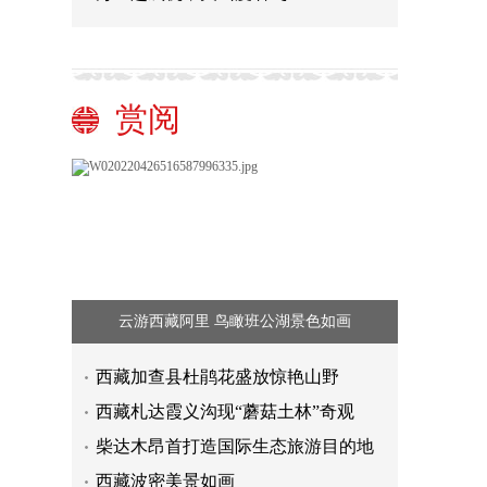
赏阅
云游西藏阿里 鸟瞰班公湖景色如画
西藏加查县杜鹃花盛放惊艳山野
西藏札达霞义沟现“蘑菇土林”奇观
柴达木昂首打造国际生态旅游目的地
西藏波密美景如画