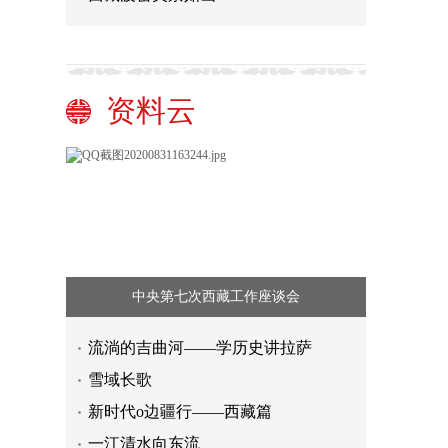
资料云
中央第七次西藏工作座谈会
流淌的吉曲河——学历史讲拉萨
雪域长歌
新时代o边疆行——西藏篇
青春向阳而生 疫情之下江苏高校青年
一江清水向东流
同气连枝守望相助
江苏加强小麦赤霉病防治工作 确保夏