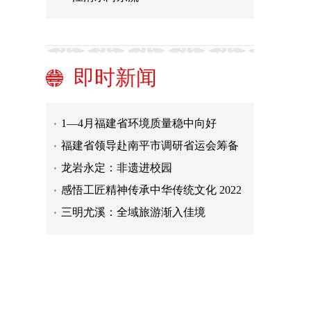
持续强降雨，福建省农业生产要注意
什么？
福建省文博文旅数字创新平台“元
屿”上线
福建省流动人员人事档案公共平台上
即时新闻
线
福建省将依法加大中医药事业经费投
入
1—4月福建省环境质量稳中向好
福建省领导赴南平市调研省运会筹备
工作
龙岩永定：非遗进校园
感悟工匠精神传承中华传统文化 2022
年海峡两岸青少年龙舟模型竞赛在厦
三明尤溪：全域旅游渐入佳境
门举行
浙江固定资产投资势头强劲
持续强降雨，福建省农业生产要注意
什么？
福建省文博文旅数字创新平台“元
屿”上线
福建省流动人员人事档案公共平台上