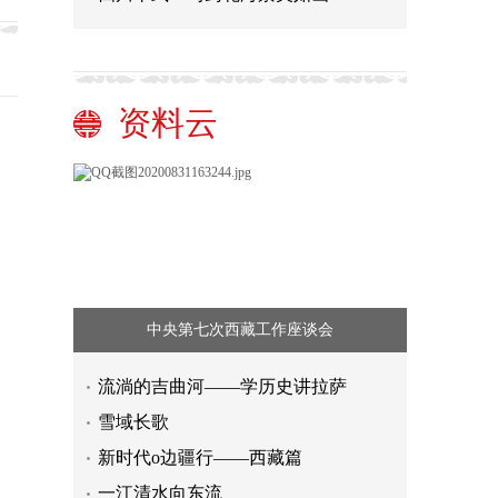
资料云
中央第七次西藏工作座谈会
流淌的吉曲河——学历史讲拉萨
雪域长歌
新时代o边疆行——西藏篇
一江清水向东流