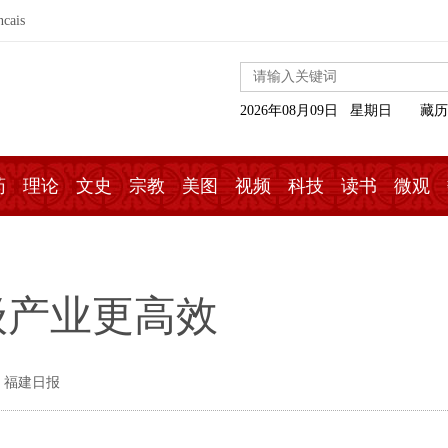
ncais
2026年08月09日 星期日
藏历
药
理论
文史
宗教
美图
视频
科技
读书
微观
级产业更高效
 福建日报