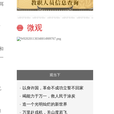
耳
微观
后
和
一
，
观当下
以身许国，革命不成功立誓不回家
亿
竭能力于万一，救人民于涂炭
造一个光明灿烂的新世界
继
万里赴戎机，关山度若飞