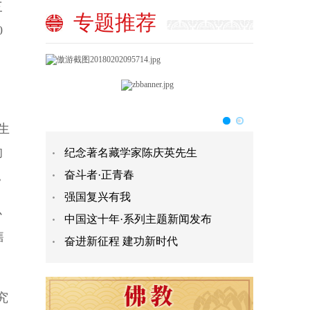
三
专题推荐
0
生
响
纪念著名藏学家陈庆英先生
。
奋斗者·正青春
强国复兴有我
心
中国这十年·系列主题新闻发布
售
奋进新征程 建功新时代
究