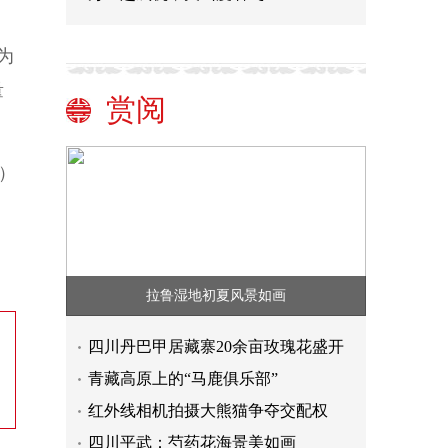
为
量
赏阅
）
拉鲁湿地初夏风景如画
四川丹巴甲居藏寨20余亩玫瑰花盛开
青藏高原上的“马鹿俱乐部”
红外线相机拍摄大熊猫争夺交配权
四川平武：芍药花海景美如画