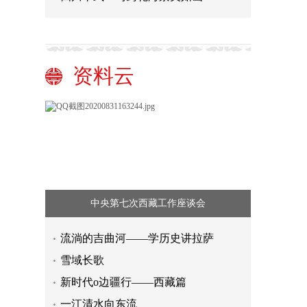
资料云
中央第七次西藏工作座谈会
流淌的吉曲河——学历史讲拉萨
雪域长歌
新时代o边疆行——西藏篇
一江清水向东流