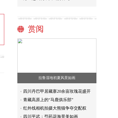
赏阅
拉鲁湿地初夏风景如画
四川丹巴甲居藏寨20余亩玫瑰花盛开
青藏高原上的“马鹿俱乐部”
红外线相机拍摄大熊猫争夺交配权
四川平武：芍药花海景美如画