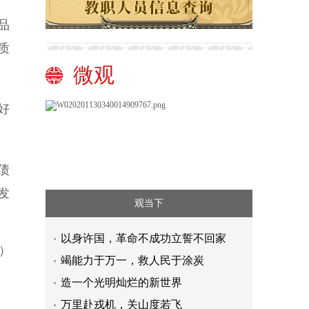
品
质
微观
好
债
发
观当下
以身许国，革命不成功立誓不回家
）
竭能力于万一，救人民于涂炭
造一个光明灿烂的新世界
万里赴戎机，关山度若飞