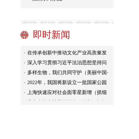
山西开展专项行动严打“洗洞”盗采金
矿行为
2022防疫关切事丨办公场所如何做好
健康防护？指南来啦！
云南加快农村寄递物流体系建设
即时新闻
认真做好巡视整改“后半篇文章”
在传承创新中推动文化产业高质量发
展
深入学习贯彻习近平法治思想坚持问
题导向推动法治云南建设
多样生物，我们共同守护（美丽中国·
关注生物多样性保护（下））
2022年，我国将新设立一批国家公园
（美丽中国·关注生物多样性保护
上海快速应对社会面零星新增（抓细
（上））
抓实各项防疫工作）
北京本轮疫情已得到有效控制（抓细
抓实各项防疫工作）
山西开展专项行动严打“洗洞”盗采金
矿行为
2022防疫关切事丨办公场所如何做好
健康防护？指南来啦！
云南加快农村寄递物流体系建设
认真做好巡视整改“后半篇文章”