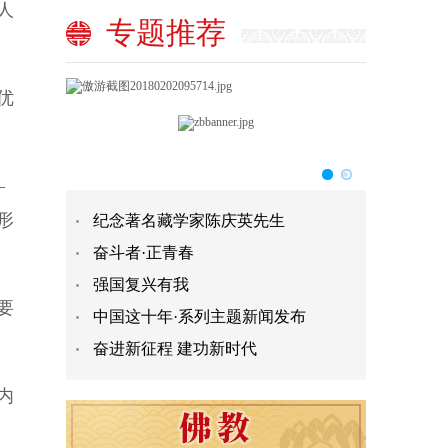
人
专题推荐
优
—
形
纪念著名藏学家陈庆英先生
奋斗者·正青春
强国复兴有我
要
中国这十年·系列主题新闻发布
奋进新征程 建功新时代
内