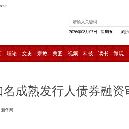
ncais
2026年08月07日 星期五
藏历
药
理论
文史
宗教
美图
视频
科技
读书
微观
知名成熟发行人债券融资
 新华网