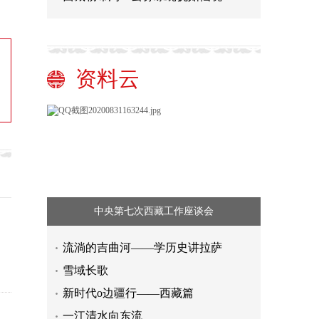
资料云
中央第七次西藏工作座谈会
流淌的吉曲河——学历史讲拉萨
雪域长歌
新时代o边疆行——西藏篇
科创板表现强势 私募将加大配置力度
一江清水向东流