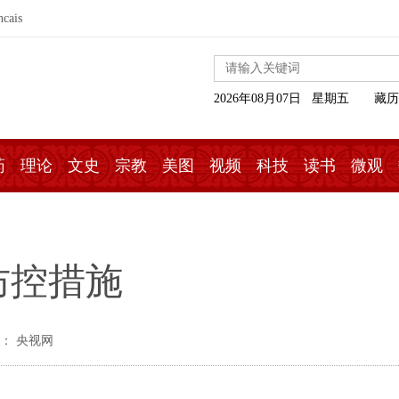
ncais
2026年08月07日 星期五
藏历
药
理论
文史
宗教
美图
视频
科技
读书
微观
防控措施
： 央视网