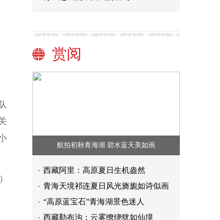
赏阅
队
关
小
航拍初秋青海湖 碧水蓝天美如画
西藏阿里：高原夏日生机盎然
）
青海天境祁连夏日风光旖旎如诗似画
“高原蓝宝石”青海湖景色迷人
西藏勒布沟：云雾缭绕犹如仙境