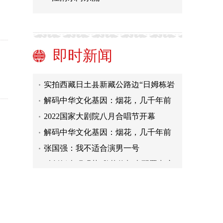
基金经理流动加速 新平台展现新面貌
青少年足球精英赛长沙落幕 大连东北
路小将队问鼎冠军
暑期档电影佳片迭出市场回暖
即时新闻
社会力量参与文物建筑保护利用获得
政策支持
实拍西藏日土县新藏公路边“日姆栋岩
画”
解码中华文化基因：烟花，几千年前
就有了？
2022国家大剧院八月合唱节开幕
解码中华文化基因：烟花，几千年前
就有了？
张国强：我不适合演男一号
科创板表现强势 私募将加大配置力度
基金经理流动加速 新平台展现新面貌
青少年足球精英赛长沙落幕 大连东北
路小将队问鼎冠军
暑期档电影佳片迭出市场回暖
社会力量参与文物建筑保护利用获得