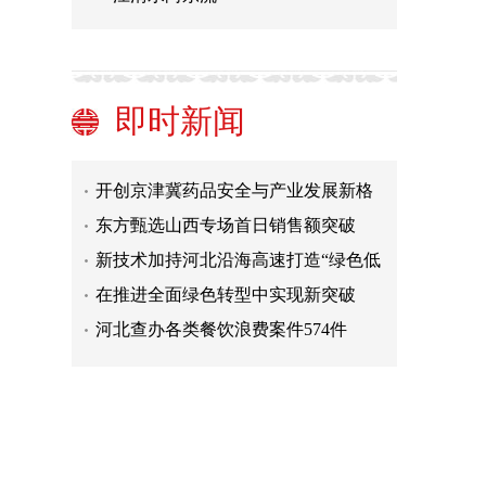
全国一般公共预算收入同比增长11.9%
黄河岸边 绽放“七彩之光”（美丽中
国）
我国流动科普项目累计服务公众超5亿
人次
全国热作产业产值年均增长近10%
即时新闻
2023京津冀国际生物医药和大健康产
业发展大会将在沧州举办
开创京津冀药品安全与产业发展新格
局
东方甄选山西专场首日销售额突破
7500万元
新技术加持河北沿海高速打造“绿色低
碳路”
在推进全面绿色转型中实现新突破
河北查办各类餐饮浪费案件574件
全国一般公共预算收入同比增长11.9%
黄河岸边 绽放“七彩之光”（美丽中
国）
我国流动科普项目累计服务公众超5亿
人次
全国热作产业产值年均增长近10%