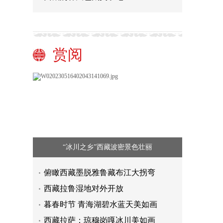
赏阅
“冰川之乡”西藏波密景色壮丽
俯瞰西藏墨脱雅鲁藏布江大拐弯
西藏拉鲁湿地对外开放
暮春时节 青海湖碧水蓝天美如画
西藏拉萨：琼穆岗嘎冰川美如画