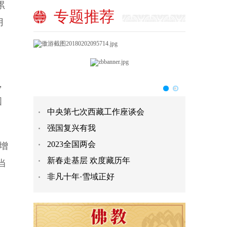
累
专题推荐
月
，
国
中央第七次西藏工作座谈会
强国复兴有我
2023全国两会
增
新春走基层 欢度藏历年
当
非凡十年·雪域正好