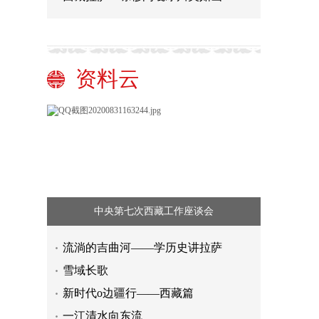
资料云
中央第七次西藏工作座谈会
流淌的吉曲河——学历史讲拉萨
雪域长歌
新时代o边疆行——西藏篇
一江清水向东流