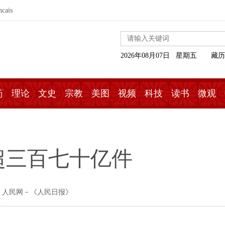
ncais
2026年08月07日 星期五
藏历
药
理论
文史
宗教
美图
视频
科技
读书
微观
超三百七十亿件
 人民网－《人民日报》