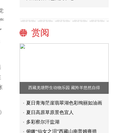
党
产
赏阅
了
民
果
在
张
西藏羌塘野生动物乐园 藏羚羊悠然自得
夏日青海茫崖翡翠湖色彩绚丽如油画
）
夏日高原草原景色宜人
多彩察尔汗盐湖
俯瞰“仙女之泪”西藏山南普姆雍措