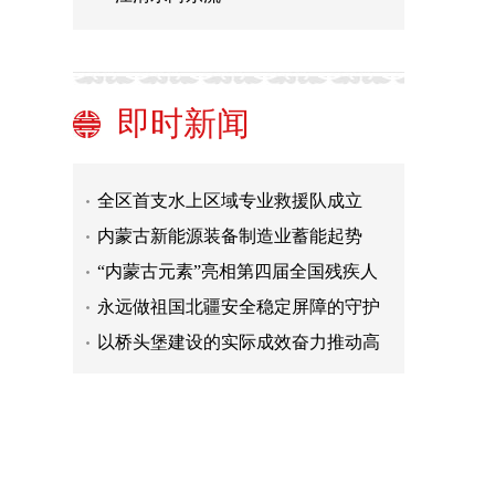
伊金霍洛旗：居家社区养老服务进村
入户
人民日报：“好评返现”须整治（来
即时新闻
论）
固阳县：政务服务再升级 效能提升暖
人心
通辽市：立治沙之法 筑生态屏障
全区首支水上区域专业救援队成立
内蒙古新能源装备制造业蓄能起势
“内蒙古元素”亮相第四届全国残疾人
展能节
永远做祖国北疆安全稳定屏障的守护
者
以桥头堡建设的实际成效奋力推动高
质量发展
全区首单草原碳汇期货式交易在兴安
盟签订
伊金霍洛旗：居家社区养老服务进村
入户
人民日报：“好评返现”须整治（来
论）
固阳县：政务服务再升级 效能提升暖