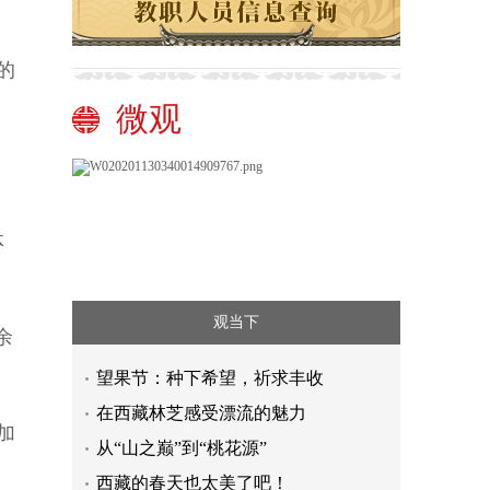
，
的
，
微观
体
观当下
余
望果节：种下希望，祈求丰收
在西藏林芝感受漂流的魅力
加
从“山之巅”到“桃花源”
西藏的春天也太美了吧！