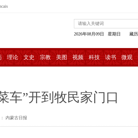
ncais
2026年08月09日 星期日
藏历
药
理论
文史
宗教
美图
视频
科技
读书
微观
菜车”开到牧民家门口
： 内蒙古日报