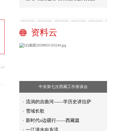
资料云
中央第七次西藏工作座谈会
流淌的吉曲河——学历史讲拉萨
雪域长歌
新时代o边疆行——西藏篇
一江清水向东流