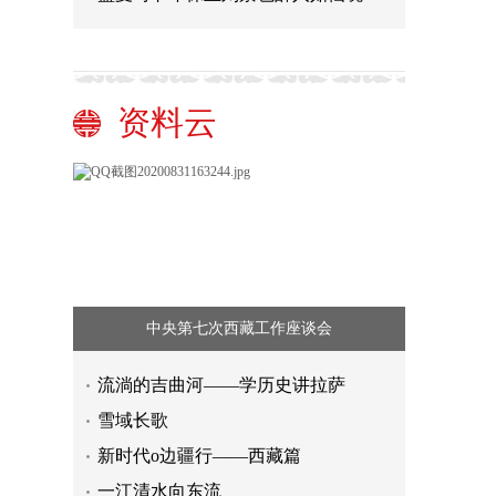
资料云
中央第七次西藏工作座谈会
流淌的吉曲河——学历史讲拉萨
雪域长歌
新时代o边疆行——西藏篇
一江清水向东流