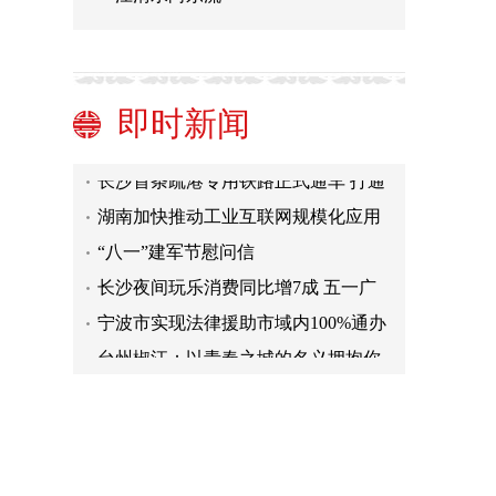
各地中小学创新育人载体——特色暑
假作业让孩子们大有收获（深聚焦）
洞庭湖畔的“阳光家园”（逐梦）
湖南5条线路入选全国乡村旅游精品线
即时新闻
路
湖南积极应对迎峰度夏 首次组织大规
模配电网带电集中检修
长沙首条疏港专用铁路正式通车 打通
水铁联运“最后一公里”
湖南加快推动工业互联网规模化应用
连接工业设备超过700万台(套)
“八一”建军节慰问信
长沙夜间玩乐消费同比增7成 五一广
场商圈居全国夜间玩乐消费首位
宁波市实现法律援助市域内100%通办
台州椒江：以青春之城的名义拥抱你
各地中小学创新育人载体——特色暑
假作业让孩子们大有收获（深聚焦）
洞庭湖畔的“阳光家园”（逐梦）
湖南5条线路入选全国乡村旅游精品线
路
湖南积极应对迎峰度夏 首次组织大规