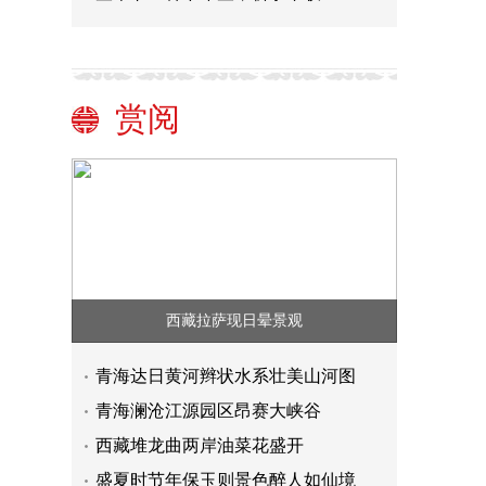
赏阅
西藏拉萨现日晕景观
青海达日黄河辫状水系壮美山河图
青海澜沧江源园区昂赛大峡谷
西藏堆龙曲两岸油菜花盛开
盛夏时节年保玉则景色醉人如仙境