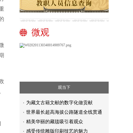
重
的
微观
微
期
政
观当下
。
为藏文古籍文献的数字化做贡献
世界最长超高海拔公路隧道全线贯通
精美华丽的藏毯吸引着观众
门
感受传统雕版印刷技艺的魅力