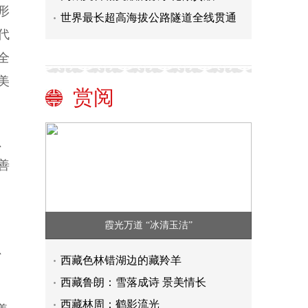
形
世界最长超高海拔公路隧道全线贯通
代
全
美
赏阅
、
善
霞光万道 “冰清玉洁”
、
西藏色林错湖边的藏羚羊
西藏鲁朗：雪落成诗 景美情长
西藏林周：鹤影流光