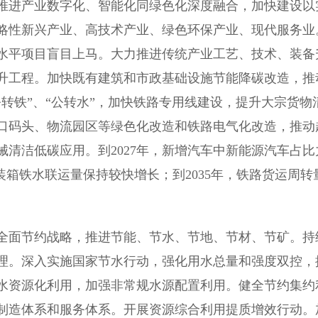
进产业数字化、智能化同绿色化深度融合，加快建设以
略性新兴产业、高技术产业、绿色环保产业、现代服务业
水平项目盲目上马。大力推进传统产业工艺、技术、装备
升工程。加快既有建筑和市政基础设施节能降碳改造，推
转铁”、“公转水”，加快铁路专用线建设，提升大宗货物
口码头、物流园区等绿色化改造和铁路电气化改造，推动
清洁低碳应用。到2027年，新增汽车中新能源汽车占比
装箱铁水联运量保持较快增长；到2035年，铁路货运周转
面节约战略，推进节能、节水、节地、节材、节矿。持
理。深入实施国家节水行动，强化用水总量和强度双控，
水资源化利用，加强非常规水源配置利用。健全节约集约
制造体系和服务体系。开展资源综合利用提质增效行动。