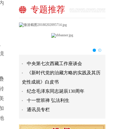
内
专题推荐
、
境
中央第七次西藏工作座谈会
《新时代党的治藏方略的实践及其历
叠
史性成就》白皮书
转
纪念毛泽东同志诞辰130周年
美
十一世班禅 弘法利生
加
通讯员专栏
地