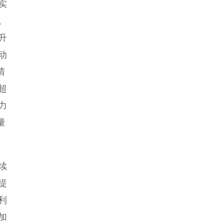
实
高温可达18-19℃
人民日报｜泰州智慧化管理平台服务
。
慢病防治
江苏启东：以机关党建成果提升主题
升
教育成效
江苏盱眙：一线破题 把“需求清单”办
动
成“成效清单”
人民日报｜南京溧水强化基层党建激
清
发党员干事创业内生动力
江苏太仓港2023年汽车整车出口吞吐
量突破43万辆 同比增长39.96%
今年江苏将新建改建40个体育公园 推
超
动全民健身公共服务可感可及
江苏将修订道路运输条例 巡游车接网
力
约单需事先告知计费方式
量
续
提
利
加