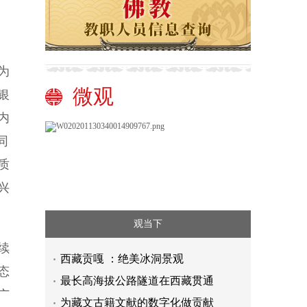
为
微观
银
内
同
质
兴
观当下
续
西藏贡嘎 ：绝美冰洞景观
态
最长高海拔公路隧道在西藏贯通
广
为藏文古籍文献的数字化做贡献