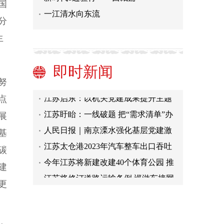
国
一江清水向东流
分
坚决打赢反腐败斗争攻坚战持久战
生
台州以“增值”模式促进政务服务再升
级
未来三天江苏以多云天气为主 周日最
即时新闻
高温可达18-19℃
人民日报｜泰州智慧化管理平台服务
努
慢病防治
江苏启东：以机关党建成果提升主题
点
教育成效
江苏盱眙：一线破题 把“需求清单”办
展
成“成效清单”
人民日报｜南京溧水强化基层党建激
基
发党员干事创业内生动力
江苏太仓港2023年汽车整车出口吞吐
碳
量突破43万辆 同比增长39.96%
今年江苏将新建改建40个体育公园 推
建
动全民健身公共服务可感可及
江苏将修订道路运输条例 巡游车接网
更
约单需事先告知计费方式
坚决打赢反腐败斗争攻坚战持久战
台州以“增值”模式促进政务服务再升
级
未来三天江苏以多云天气为主 周日最