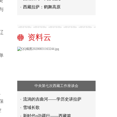
美
西藏拉萨：鹤舞高原
与
辽
资料云
单
中央第七次西藏工作座谈会
、
流淌的吉曲河——学历史讲拉萨
保
雪域长歌
控
新时代o边疆行——西藏篇