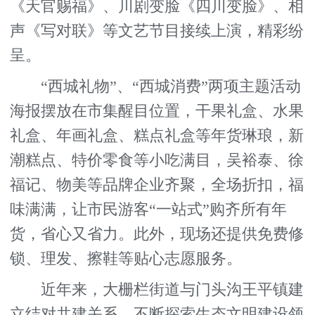
《天官赐福》、川剧变脸《四川变脸》、相
声《写对联》等文艺节目接续上演，精彩纷
呈。
“西城礼物”、“西城消费”两项主题活动
海报摆放在市集醒目位置，干果礼盒、水果
礼盒、年画礼盒、糕点礼盒等年货琳琅，新
潮糕点、特价零食等小吃满目，吴裕泰、徐
福记、物美等品牌企业齐聚，全场折扣，福
味满满，让市民游客“一站式”购齐所有年
货，省心又省力。此外，现场还提供免费修
锁、理发、擦鞋等贴心志愿服务。
近年来，大栅栏街道与门头沟王平镇建
立结对共建关系，不断探索生态文明建设领