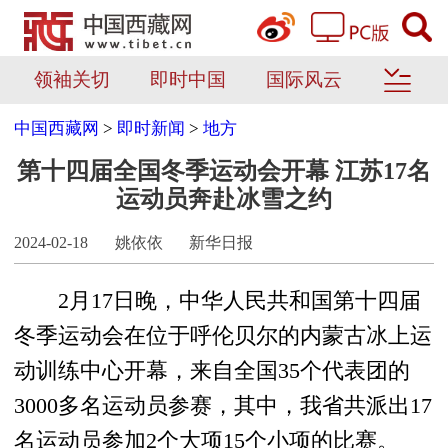
领袖关切
即时中国
国际风云
中国西藏网
>
即时新闻
>
地方
第十四届全国冬季运动会开幕 江苏17名
运动员奔赴冰雪之约
2024-02-18
姚依依
新华日报
2月17日晚，中华人民共和国第十四届
冬季运动会在位于呼伦贝尔的内蒙古冰上运
动训练中心开幕，来自全国35个代表团的
3000多名运动员参赛，其中，我省共派出17
名运动员参加2个大项15个小项的比赛。