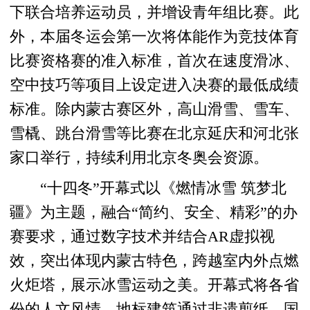
下联合培养运动员，并增设青年组比赛。此
外，本届冬运会第一次将体能作为竞技体育
比赛资格赛的准入标准，首次在速度滑冰、
空中技巧等项目上设定进入决赛的最低成绩
标准。除内蒙古赛区外，高山滑雪、雪车、
雪橇、跳台滑雪等比赛在北京延庆和河北张
家口举行，持续利用北京冬奥会资源。
“十四冬”开幕式以《燃情冰雪 筑梦北
疆》为主题，融合“简约、安全、精彩”的办
赛要求，通过数字技术并结合AR虚拟视
效，突出体现内蒙古特色，跨越室内外点燃
火炬塔，展示冰雪运动之美。开幕式将各省
份的人文风情、地标建筑通过非遗剪纸、国