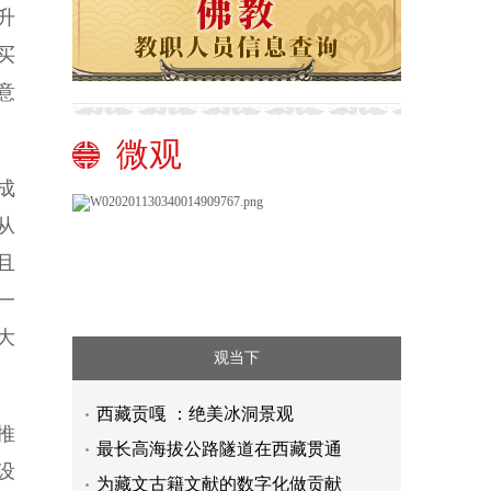
升
买
意
微观
成
从
且
一
大
观当下
西藏贡嘎 ：绝美冰洞景观
推
最长高海拔公路隧道在西藏贯通
设
为藏文古籍文献的数字化做贡献