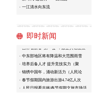
一江清水向东流
龙年春节假期收官 吉林省文旅市场迎
来“开门红”！
新年“第一会”上看发展丨国家税务总
局吉林省税务局：建设一流税收营商
新年“第一会”上看发展丨吉林省发改
即时新闻
环境服务全省高质量发展
委：起步即冲刺 奋力实现全年固定资
新年“第一会”上看发展丨吉林省商务
产投资增长3%以上目标
厅：稳存量、引增量、扩总量、提质
吉林省新春“第一会”：政企共话发展
量 全面提升招商引资工作水平
高质量 共逐好“春光”
中东部地区将有降温和大范围雨雪
培养后备人才 提升竞技实力（聚
焦“十四冬”）
锦绣中国年，涌动新活力（人民论
坛）
春节假期国内旅游出游4.74亿人次
（新数据 新看点）
人民日报看吉林|春节假期文旅市场活
力涌动
龙年春节假期收官 吉林省文旅市场迎
来“开门红”！
新年“第一会”上看发展丨国家税务总
局吉林省税务局：建设一流税收营商
新年“第一会”上看发展丨吉林省发改