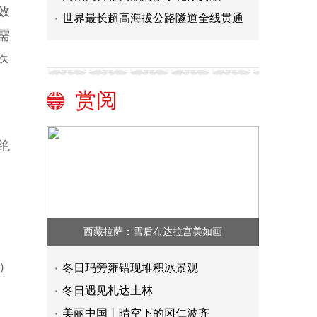
效
世界最长超高海拔公路隧道全线贯通
需
医
赏阅
绝
西藏拉萨：雪后布达拉宫美如画
）
冬日玛旁雍错现堆积冰景观
冬日遇见札达土林
美丽中国丨晴空下的冈仁波齐