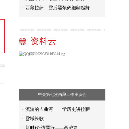
西藏拉萨：雪后黑颈鹤翩翩起舞
资料云
中央第七次西藏工作座谈会
流淌的吉曲河——学历史讲拉萨
雪域长歌
新时代•边疆行——西藏篇