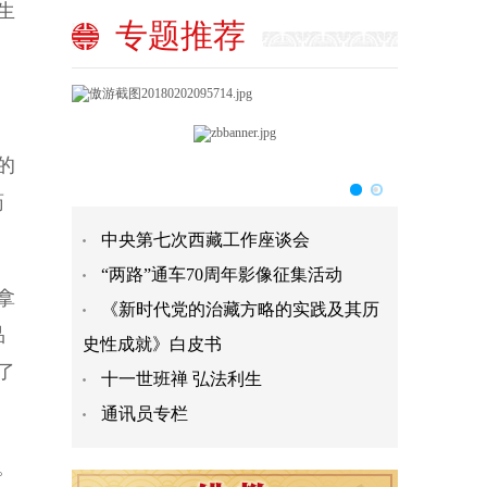
生
专题推荐
的
药
中央第七次西藏工作座谈会
“两路”通车70周年影像征集活动
拿
《新时代党的治藏方略的实践及其历
品
史性成就》白皮书
了
十一世班禅 弘法利生
通讯员专栏
。