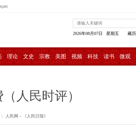
nçais
2026年08月07日 星期五
藏历
药
理论
文史
宗教
美图
视频
科技
读书
微观
费（人民时评）
： 人民网－《人民日报》