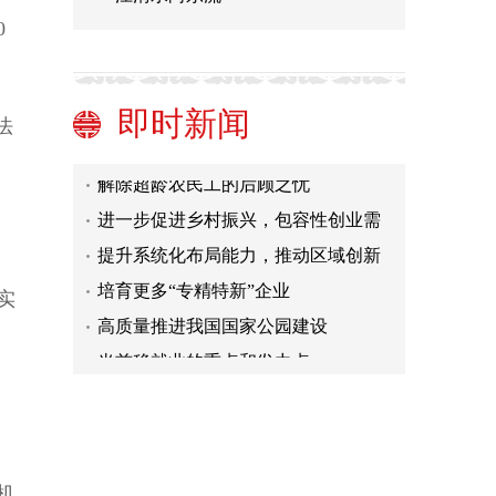
0
在高质量发展中保障和改善民生
坚定不移走中国人权发展道路
把握就业优先政策的逻辑变化
即时新闻
法
推动实现高质量发展
解除超龄农民工的后顾之忧
进一步促进乡村振兴，包容性创业需
补齐短板
提升系统化布局能力，推动区域创新
、
培育更多“专精特新”企业
实
高质量推进我国国家公园建设
当前稳就业的重点和发力点
在高质量发展中保障和改善民生
，
坚定不移走中国人权发展道路
把握就业优先政策的逻辑变化
推动实现高质量发展
机