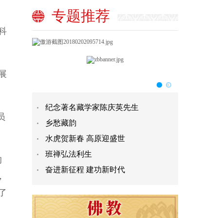
专题推荐
科
展
纪念著名藏学家陈庆英先生
员
乡愁藏韵
水虎贺新春 高原迎盛世
班禅弘法利生
的
奋进新征程 建功新时代
，
了