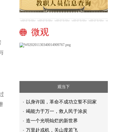
微观
普
与
观当下
过
以身许国，革命不成功立誓不回家
潜
竭能力于万一，救人民于涂炭
造一个光明灿烂的新世界
，
万里赴戎机，关山度若飞