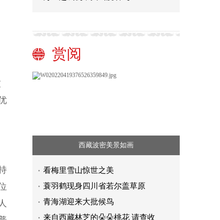
为
赏阅
技
优
西藏波密美景如画
持
看梅里雪山惊世之美
位
蓑羽鹤现身四川省若尔盖草原
青海湖迎来大批候鸟
人
来自西藏林芝的朵朵桃花 请查收