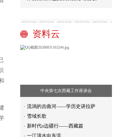
普
资料云
已
织
和
中央第七次西藏工作座谈会
流淌的吉曲河——学历史讲拉萨
建
雪域长歌
学
新时代o边疆行——西藏篇
一江清水向东流