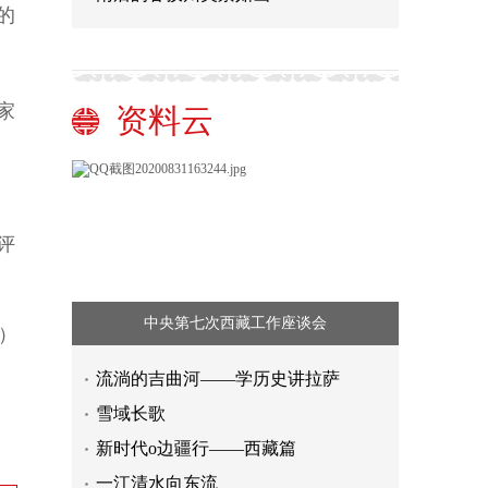
的
家
资料云
评
中央第七次西藏工作座谈会
）
流淌的吉曲河——学历史讲拉萨
雪域长歌
新时代o边疆行——西藏篇
一江清水向东流