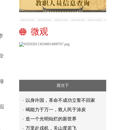
微观
李
全
修
观当下
以身许国，革命不成功立誓不回家
园
竭能力于万一，救人民于涂炭
造一个光明灿烂的新世界
万里赴戎机，关山度若飞