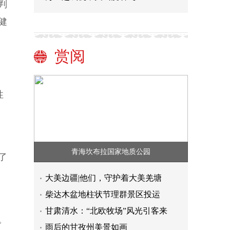
判
健
赏阅
性
青海坎布拉国家地质公园
了
大美边疆|他们，守护着大美羌塘
柴达木盆地柱状节理群景区投运
甘肃清水：“北欧牧场”风光引客来
。
雨后的甘孜州美景如画