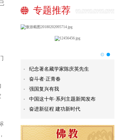
已
专题推荐
门
纪念著名藏学家陈庆英先生
奋斗者·正青春
的
强国复兴有我
家
中国这十年·系列主题新闻发布
奋进新征程 建功新时代
标
，