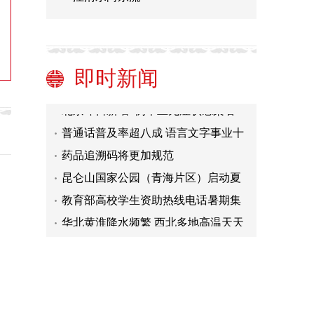
全国电力供需总体平衡 新能源发电装
机容量占比大幅提升
你的手机有多久没换了？
即时新闻
花钱可补录、低分能“跳档”录取……
这些涉高考诈骗套路要警惕
北京昨日新增1例本土无症状感染者
普通话普及率超八成 语言文字事业十
年成果丰硕
药品追溯码将更加规范
昆仑山国家公园（青海片区）启动夏
季科学考察
教育部高校学生资助热线电话暑期集
中受理时段29日开始
华北黄淮降水频繁 西北多地高温天天
见
华南西部云南等地有较强降水 新疆黄
淮等地有高温天气
全国电力供需总体平衡 新能源发电装
机容量占比大幅提升
你的手机有多久没换了？
花钱可补录、低分能“跳档”录取……