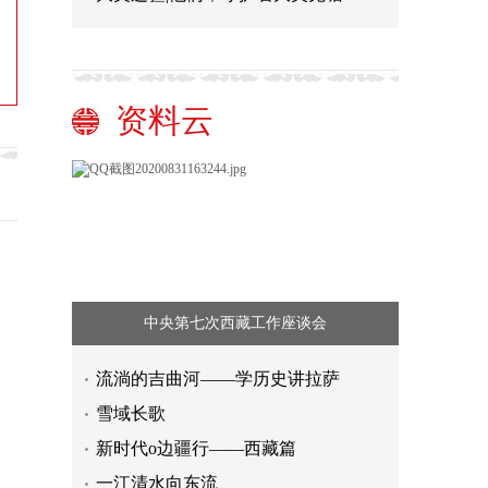
资料云
中央第七次西藏工作座谈会
流淌的吉曲河——学历史讲拉萨
雪域长歌
新时代o边疆行——西藏篇
一江清水向东流