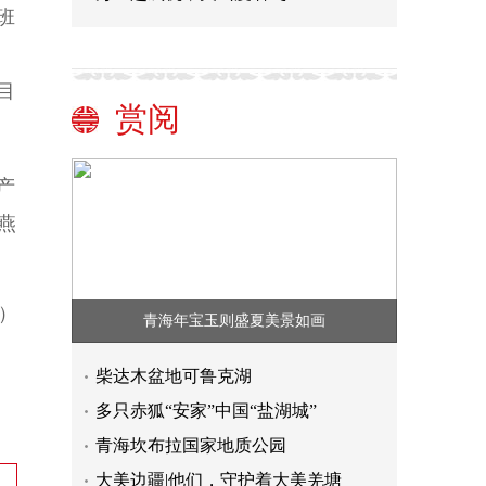
班
目
赏阅
产
燕
）
青海年宝玉则盛夏美景如画
柴达木盆地可鲁克湖
多只赤狐“安家”中国“盐湖城”
青海坎布拉国家地质公园
大美边疆|他们，守护着大美羌塘