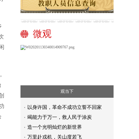
乡
微观
饮
闲
，
台
观当下
创
功
以身许国，革命不成功立誓不回家
余
竭能力于万一，救人民于涂炭
造一个光明灿烂的新世界
万里赴戎机，关山度若飞