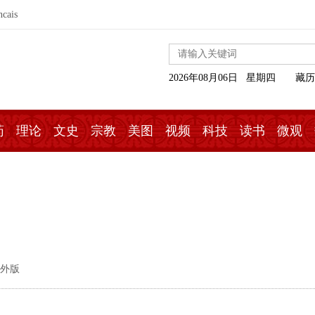
ncais
2026年08月06日 星期四
藏历
药
理论
文史
宗教
美图
视频
科技
读书
微观
海外版