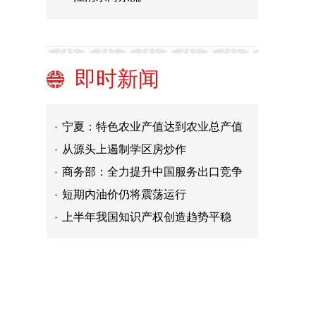
广东首例涉人脸识别个人信息保护民
事公益诉讼案宣判
郑渝高铁助力长江三峡游复苏
“体育+旅游”融合发展加速
即时新闻
吉林风光发电项目装机达1232万千瓦
宁夏：特色农业产值达到农业总产值
的88.4％
从源头上遏制学区房炒作
商务部：全力提升中国服务出口竞争
力
短期内油价仍将震荡运行
上半年我国知识产权创造趋势平稳
毒力基因阴性的霍乱菌，为啥也能致
病？
广东首例涉人脸识别个人信息保护民
事公益诉讼案宣判
郑渝高铁助力长江三峡游复苏
“体育+旅游”融合发展加速