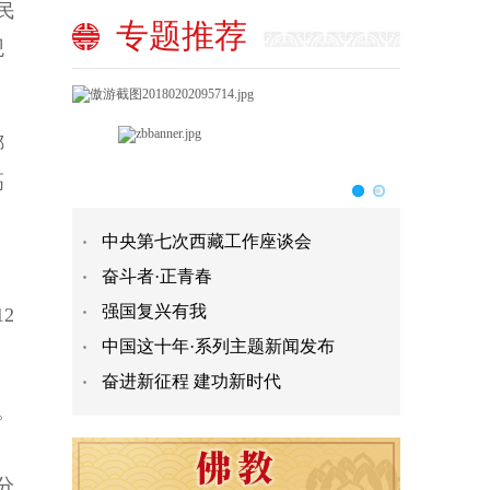
民
专题推荐
观
哪
高
中央第七次西藏工作座谈会
奋斗者·正青春
强国复兴有我
2
中国这十年·系列主题新闻发布
奋进新征程 建功新时代
。
分