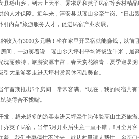
安县瑶山乡，到云上天平、雾凇居和英子民宿等乡村精品
供的人才保障。近年来，淳安县以瑶山乡牵牛岗、“日出
外引内育”旅游服务人才，促进民宿产业发展。
收入有3000多元嘞！坐在家里开民宿就能赚钱，以前
拾房间，一边笑着说。瑶山乡天坪村平均海拔近千米，最
风光瑰丽独特，旅游资源丰富，春天赏花踏青，夏季避暑溯
吸引大量游客走进天坪村赏景休闲品美食。
首期推出5个房间，常常客满。“现在，我的民宿共有1
应斌笑得合不拢嘴。
发，越来越多的游客走进天坪牵牛岗体验高山生态旅游
村开办英子民宿，当年5月开业后生意一直不错，8月全月客
人住着，我们夫妻俩忙不过来，就从村里请人帮忙，乡亲们