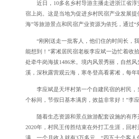
近日，10多名乡村导游主播走进浙江省淳
宿上岗。这是当地为促进乡村民宿产业发展提
海”等旅游景点和民宿产业资源为依托，通过“
“刚刚送走一批客人，他们住的时间长，我的
能想到！”雾凇居民宿老板李应斌一边忙着收
处牵牛岗海拔1486米。境内风景秀丽，自然
溪，深秋露营观云海，寒冬登高看雾凇，每年
李应斌是天坪村第一个自建民宿的村民，当年
个标间，节假日基本满房，效益非常好！”李
随着生态资源和景点旅游配套设施的有序开
2020年，村民王传胜结束在外打工生涯，回
满，一个月收入就有3万多元。“四五十个客