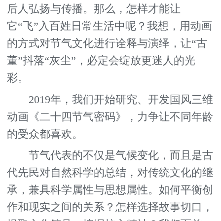
后人弘扬与传播。那么，怎样才能让
它“飞”入百姓日常生活中呢？我想，用动画
的方式对节气文化进行诠释与演绎，让“古
董”抖落“灰尘”，必定会绽放更迷人的光
彩。
2019年，我们开始研究、开发国风三维
动画《二十四节气密码》，力争让不同年龄
的受众都喜欢。
节气代表的不仅是气候变化，而且是古
代先民对自然科学的总结，对传统文化的继
承，兼具科学属性与思想属性。如何平衡创
作和现实之间的关系？怎样选择故事切口，