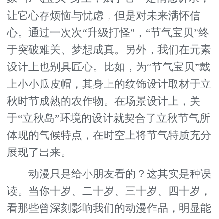
让它心存烦恼与忧虑，但是对未来满怀信
心。通过一次次“升级打怪”，“节气宝贝”终
于突破难关、梦想成真。另外，我们在元素
设计上也别具匠心。比如，为“节气宝贝”戴
上小小瓜皮帽，其身上的纹饰设计取材于立
秋时节成熟的农作物。在场景设计上，关
于“立秋岛”环境的设计就契合了立秋节气所
体现的气候特点，在时空上将节气特质充分
展现了出来。
动漫只是给小朋友看的？这其实是种误
读。当你十岁、二十岁、三十岁、四十岁，
看那些曾深刻影响我们的动漫作品，明显能