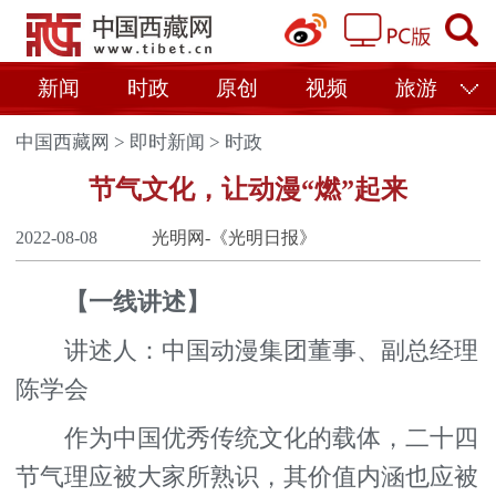
新闻
时政
原创
视频
旅游
中国西藏网
>
即时新闻
>
时政
节气文化，让动漫“燃”起来
2022-08-08
光明网-《光明日报》
【一线讲述】
讲述人：中国动漫集团董事、副总经理
陈学会
作为中国优秀传统文化的载体，二十四
节气理应被大家所熟识，其价值内涵也应被