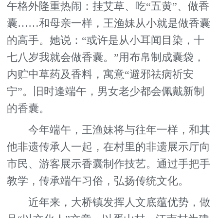
午格外隆重热闹：挂艾草、吃“五黄”、做香
囊……和母亲一样，王渔妹从小就是做香囊
的高手。她说：“或许是从小耳闻目染，十
七八岁我就会做香囊。”用布帛制成囊袋，
内贮中草药及香料，寓意“避邪祛病祈安
宁”。旧时逢端午，男女老少都会佩戴新制
的香囊。
今年端午，王渔妹将与往年一样，和其
他非遗传承人一起，在村里的非遗展示厅向
市民、游客展示香囊制作技艺。通过手把手
教学，传承端午习俗，弘扬传统文化。
近年来，大桥镇发挥人文底蕴优势，做