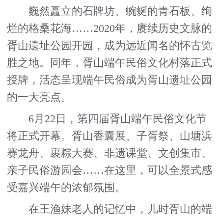
巍然矗立的石牌坊、蜿蜒的青石板、绚
烂的格桑花海……2020年，赓续历史文脉的
胥山遗址公园开园，成为远近闻名的怀古览
胜之地。同年，胥山端午民俗文化村落正式
授牌，活态呈现端午民俗成为胥山遗址公园
的一大亮点。
6月22日，第四届胥山端午民俗文化节
将正式开幕。胥山香囊展、子胥祭、山塘浜
赛龙舟、裹粽大赛、非遗课堂、文创集市、
亲子民俗游园会……在这里，可以全景式感
受嘉兴端午的浓郁氛围。
在王渔妹老人的记忆中，儿时胥山的端