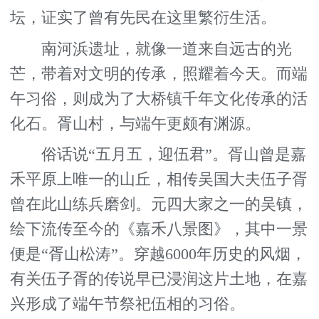
坛，证实了曾有先民在这里繁衍生活。
南河浜遗址，就像一道来自远古的光
芒，带着对文明的传承，照耀着今天。而端
午习俗，则成为了大桥镇千年文化传承的活
化石。胥山村，与端午更颇有渊源。
俗话说“五月五，迎伍君”。胥山曾是嘉
禾平原上唯一的山丘，相传吴国大夫伍子胥
曾在此山练兵磨剑。元四大家之一的吴镇，
绘下流传至今的《嘉禾八景图》，其中一景
便是“胥山松涛”。穿越6000年历史的风烟，
有关伍子胥的传说早已浸润这片土地，在嘉
兴形成了端午节祭祀伍相的习俗。