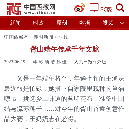
新闻
时政
原创
数据
视频
中国西藏网
>
即时新闻
>
时政
胥山端午传承千年文脉
2023-06-19
李 玲 项 洁 孙 佳
人民日报海外版
又是一年端午将至，年逾七旬的王渔妹
最近很是忙碌，她摘下自家院里栽种的菖蒲
晾晒，挑选乡土味道的蓝印花布，准备中国
结与流苏穗子……对今年的胥山香囊创意作
品大赛，王奶奶志在必得。