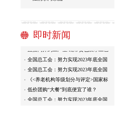
我国对RCEP其他成员国进出口稳定增
长
中国一冶中标武汉市青山区EPC项目
北京四中等三所签约学校9月在雄安新
即时新闻
区开学
配方乳粉新规来了 更好保障婴幼
儿“口粮”安全
直播间开到工厂里 既带货也展示工艺
全国总工会：努力实现2023年底全国
服务站点达到15万个
全国总工会：努力实现2023年底全国
服务站点达到15万个
《<养老机构等级划分与评定>国家标
准实施指南（2023版）》发布
低价团购“大餐”到底便宜了谁？
全国总工会：努力实现2023年底全国
服务站点达到15万个
我国对RCEP其他成员国进出口稳定增
长
中国一冶中标武汉市青山区EPC项目
北京四中等三所签约学校9月在雄安新
区开学
配方乳粉新规来了 更好保障婴幼