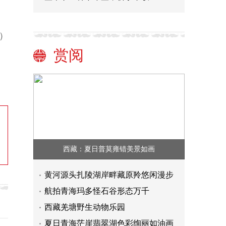
）
赏阅
西藏：夏日普莫雍错美景如画
黄河源头扎陵湖岸畔藏原羚悠闲漫步
航拍青海玛多怪石谷形态万千
西藏羌塘野生动物乐园
夏日青海茫崖翡翠湖色彩绚丽如油画