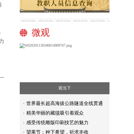
科
微观
。
力
新
一
观当下
世界最长超高海拔公路隧道全线贯通
人
精美华丽的藏毯吸引着观众
感受传统雕版印刷技艺的魅力
望果节：种下希望，祈求丰收