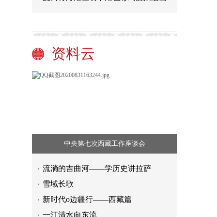
资料云
中央第七次西藏工作座谈会
流淌的吉曲河——学历史讲拉萨
雪域长歌
新时代o边疆行——西藏篇
一江清水向东流