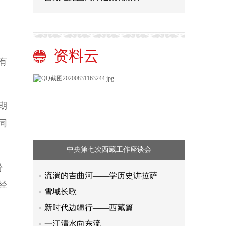
资料云
有
期
同
中央第七次西藏工作座谈会
份
流淌的吉曲河——学历史讲拉萨
经
雪域长歌
新时代边疆行——西藏篇
一江清水向东流