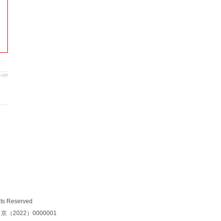
7月国民经济持续恢复（权威发布）
探寻石头里种花的奇迹 曾经“石旮
旯”现在变成西畴人的“金疙瘩”
全国生态日丨一方林：塞罕坝上续写
绿色奇迹
【关注】第五届中国藏学研究珠峰奖
获奖名单
巴西“中国移民日”：龙舟竞渡激荡中
巴交流活力
【中国网评】夏威夷“史无前例”大火
照见美国治理之殇
美警员执法时对黑人施加酷刑 事后欲
栽赃受害者掩盖丑闻
 Reserved
京（2022）0000001