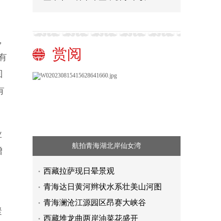
，
赏阅
有
回
有
业
航拍青海湖北岸仙女湾
增
西藏拉萨现日晕景观
青海达日黄河辫状水系壮美山河图
青海澜沧江源园区昂赛大峡谷
聚
西藏堆龙曲两岸油菜花盛开