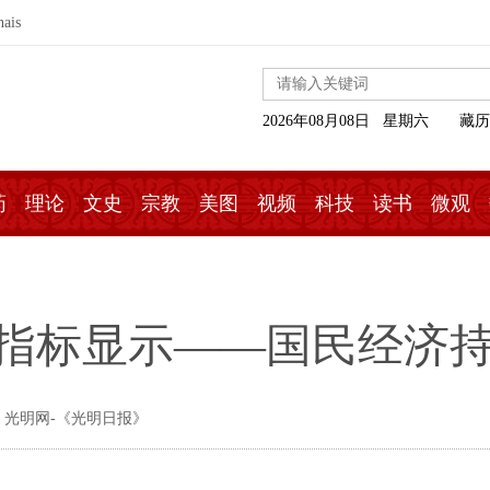
nais
2026年08月08日 星期六
藏历
药
理论
文史
宗教
美图
视频
科技
读书
微观
行指标显示——国民经济
 光明网-《光明日报》