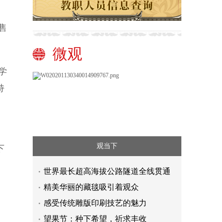
售
微观
学
持
观当下
下
世界最长超高海拔公路隧道全线贯通
精美华丽的藏毯吸引着观众
感受传统雕版印刷技艺的魅力
望果节：种下希望，祈求丰收