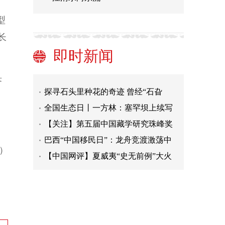
型
首个全国生态日主场活动举行 多项生
态文明重要成果发布
光明网评论员：高峰期老年卡乘车不
长
该受限
细蚕丝“织出”功能纤维大产业
即时新闻
7月国民经济持续恢复（权威发布）
济
探寻石头里种花的奇迹 曾经“石旮
旯”现在变成西畴人的“金疙瘩”
全国生态日丨一方林：塞罕坝上续写
绿色奇迹
【关注】第五届中国藏学研究珠峰奖
获奖名单
巴西“中国移民日”：龙舟竞渡激荡中
巴交流活力
【中国网评】夏威夷“史无前例”大火
）
照见美国治理之殇
美警员执法时对黑人施加酷刑 事后欲
栽赃受害者掩盖丑闻
首个全国生态日主场活动举行 多项生
态文明重要成果发布
光明网评论员：高峰期老年卡乘车不
该受限
细蚕丝“织出”功能纤维大产业