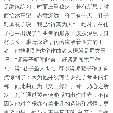
是继续练习，时而庄重穆然，若有所思；时
而怡然高望，志意深远。终于有一天，孔子
对师襄子说，我已“得其为人”，此时，在孔
子心中出现了作曲者的形象：皮肤深黑，身
材颀长，眼睛深邃，仿若统治着四方的王
者，他推测到“这个作曲者大概就是周文王
吧！”师襄子听闻此言，赶紧避席拱手作
礼，说“君子圣人也”。可以说师襄子确实有
点惊到了：因为他并没有告诉孔子琴曲的名
称，而此曲正为《文王操》。音，乃心之所
发，孔子通过琴声便能感知出作曲者，不仅
因为他对音乐亦有着非凡的造诣和感悟，更
重要的是，他与文王是真正的“知音”，同样