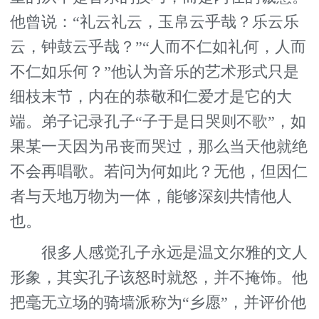
他曾说：“礼云礼云，玉帛云乎哉？乐云乐
云，钟鼓云乎哉？”“人而不仁如礼何，人而
不仁如乐何？”他认为音乐的艺术形式只是
细枝末节，内在的恭敬和仁爱才是它的大
端。弟子记录孔子“子于是日哭则不歌”，如
果某一天因为吊丧而哭过，那么当天他就绝
不会再唱歌。若问为何如此？无他，但因仁
者与天地万物为一体，能够深刻共情他人
也。
很多人感觉孔子永远是温文尔雅的文人
形象，其实孔子该怒时就怒，并不掩饰。他
把毫无立场的骑墙派称为“乡愿”，并评价他