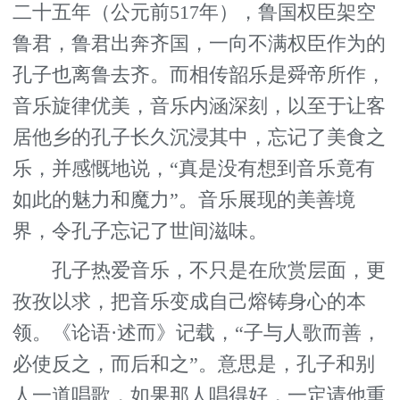
二十五年（公元前517年），鲁国权臣架空
鲁君，鲁君出奔齐国，一向不满权臣作为的
孔子也离鲁去齐。而相传韶乐是舜帝所作，
音乐旋律优美，音乐内涵深刻，以至于让客
居他乡的孔子长久沉浸其中，忘记了美食之
乐，并感慨地说，“真是没有想到音乐竟有
如此的魅力和魔力”。音乐展现的美善境
界，令孔子忘记了世间滋味。
孔子热爱音乐，不只是在欣赏层面，更
孜孜以求，把音乐变成自己熔铸身心的本
领。《论语·述而》记载，“子与人歌而善，
必使反之，而后和之”。意思是，孔子和别
人一道唱歌，如果那人唱得好，一定请他重