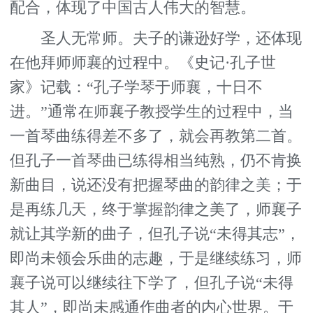
配合，体现了中国古人伟大的智慧。
圣人无常师。夫子的谦逊好学，还体现
在他拜师师襄的过程中。《史记·孔子世
家》记载：“孔子学琴于师襄，十日不
进。”通常在师襄子教授学生的过程中，当
一首琴曲练得差不多了，就会再教第二首。
但孔子一首琴曲已练得相当纯熟，仍不肯换
新曲目，说还没有把握琴曲的韵律之美；于
是再练几天，终于掌握韵律之美了，师襄子
就让其学新的曲子，但孔子说“未得其志”，
即尚未领会乐曲的志趣，于是继续练习，师
襄子说可以继续往下学了，但孔子说“未得
其人”，即尚未感通作曲者的内心世界。于