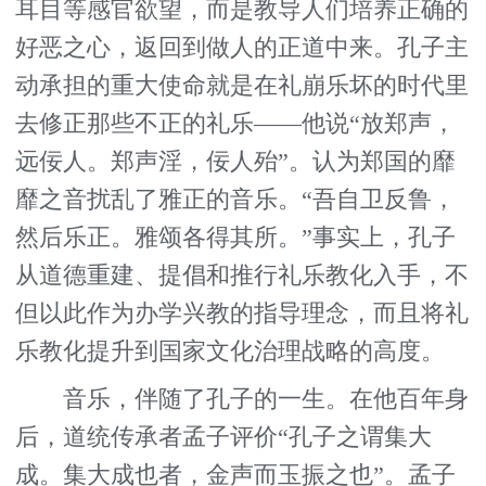
耳目等感官欲望，而是教导人们培养正确的
好恶之心，返回到做人的正道中来。孔子主
动承担的重大使命就是在礼崩乐坏的时代里
去修正那些不正的礼乐——他说“放郑声，
远佞人。郑声淫，佞人殆”。认为郑国的靡
靡之音扰乱了雅正的音乐。“吾自卫反鲁，
然后乐正。雅颂各得其所。”事实上，孔子
从道德重建、提倡和推行礼乐教化入手，不
但以此作为办学兴教的指导理念，而且将礼
乐教化提升到国家文化治理战略的高度。
音乐，伴随了孔子的一生。在他百年身
后，道统传承者孟子评价“孔子之谓集大
成。集大成也者，金声而玉振之也”。孟子