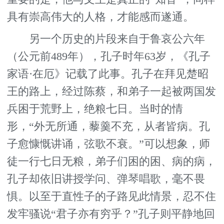
具有崇高伟大的人格，才能感而遂通。
另一个历史的片段来自于鲁哀公六年
（公元前489年），孔子时年63岁，《孔子
家语·在厄》记载了此事。孔子在拜见楚昭
王的路上，经过陈蔡，和弟子一起被两国发
兵困于荒野上，绝粮七日。当时的情
形，“外无所通，藜羹不充，从者皆病。孔
子愈慷慨讲诵，弦歌不衰。”可以想象，师
徒一行七日无粮，弟子们困的困、病的病，
孔子却依旧讲授学问、弹琴唱歌，毫不畏
惧。以至于直性子的子路见此情景，忍不住
发牢骚说“君子亦有穷乎？”孔子则平静地回