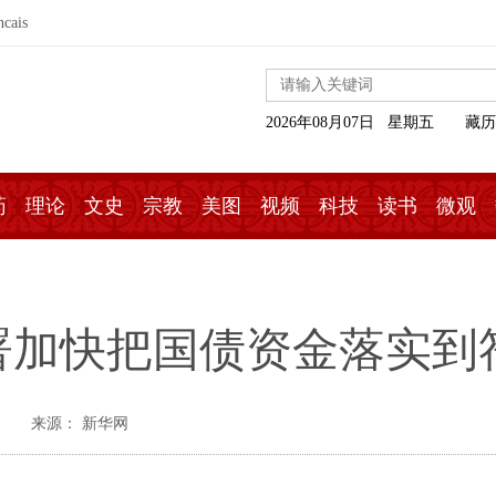
ncais
2026年08月07日 星期五
藏历
药
理论
文史
宗教
美图
视频
科技
读书
微观
署加快把国债资金落实到
来源： 新华网