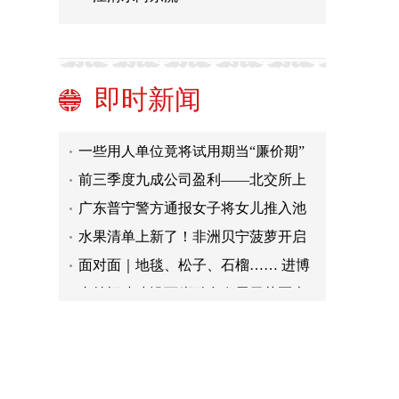
公共风景怎能任由部分商家圈地赚钱
电视“套娃”收费得到整治 今年底前全
国将实现“开机看直播”
坐网约车遇到诸多新问题 症结何在
即时新闻
现场就能开复兴号？2023世界传感器
大会开幕
一些用人单位竟将试用期当“廉价期”
前三季度九成公司盈利——北交所上
市公司业绩企稳向好
广东普宁警方通报女子将女儿推入池
塘：家属称其疑似精神异常，已刑事
水果清单上新了！非洲贝宁菠萝开启
拘留
中国首秀
面对面｜地毯、松子、石榴…… 进博
会上的这些阿富汗好物都是这个小伙
支持福建建设两岸融合发展示范区十
子搬来的
项出入境政策措施出台
公共风景怎能任由部分商家圈地赚钱
电视“套娃”收费得到整治 今年底前全
国将实现“开机看直播”
坐网约车遇到诸多新问题 症结何在
现场就能开复兴号？2023世界传感器