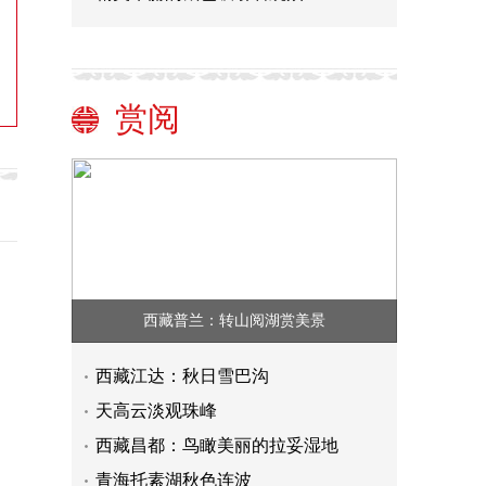
赏阅
西藏普兰：转山阅湖赏美景
西藏江达：秋日雪巴沟
天高云淡观珠峰
西藏昌都：鸟瞰美丽的拉妥湿地
青海托素湖秋色连波