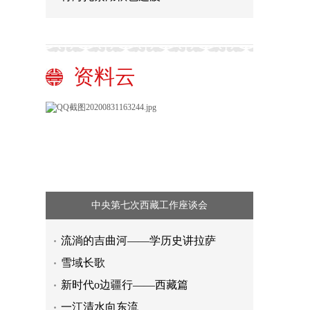
资料云
中央第七次西藏工作座谈会
流淌的吉曲河——学历史讲拉萨
雪域长歌
新时代o边疆行——西藏篇
一江清水向东流