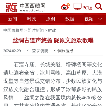
新闻
时政
原创
数据
视频
中国西藏网
>
即时新闻
>
时政
丝绸古道声悠扬 陇原文旅欢歌唱
2024-02-29
牛 莹 罗赟鹏
中国旅游报
石窟寺庙、长城关隘、塔碑楼阁等文化
遗址遍布全省，冰川雪峰、高山草原、大漠
戈壁等自然景观交错分布，少数民族文化与
汉族文化融合碰撞，形成了浓郁多彩的民族
风情……丝绸之路在我国境内总长4600多公
里，在甘肃省境内贯通全省，长达1600余公