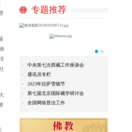
重
专题推荐
整
落
物
排
中央第七次西藏工作座谈会
社
通讯员专栏
2023年拉萨雪顿节
第七届北京国际藏学研讨会
大
全国网络普法工作
警
）