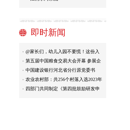
中轴线文创大赛新赛道开启 征集历史
老建筑活化利用良策
北京潭柘寺景区8月28日起试营业 每
天限流2000人
高质量发展调研行丨内蒙古聚焦产业
即时新闻
转型 提升能源产业含“绿”量 为高质量
各地将灾后重建与新一轮洪涝风险应
发展增添新引擎
对工作相结合 最大限度确保群众生命
@家长们，幼儿入园不要慌！这份入
财产安全
学指南请收藏
第五届中国粮食交易大会开幕 参展企
业超过2600家
中国建设银行河北省分行原党委书
记、行长李秀昆被开除党籍
农业农村部：共256个村落入选2023年
中国美丽休闲乡村
四部门共同制定《第四批鼓励研发申
报儿童药品清单》
推动“认房不认贷”、延续“置换免个
税” 购房与交易成本或双降
中轴线文创大赛新赛道开启 征集历史
老建筑活化利用良策
北京潭柘寺景区8月28日起试营业 每
天限流2000人
高质量发展调研行丨内蒙古聚焦产业