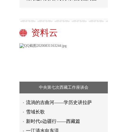
资料云
中央第七次西藏工作座谈会
流淌的吉曲河——学历史讲拉萨
雪域长歌
新时代o边疆行——西藏篇
一江清水向东流