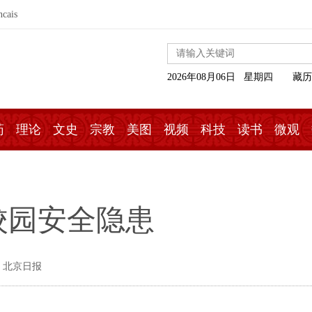
ncais
2026年08月06日 星期四
藏历
药
理论
文史
宗教
美图
视频
科技
读书
微观
校园安全隐患
 北京日报