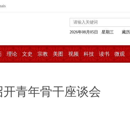
nais
2026年08月05日 星期三
藏历
药
理论
文史
宗教
美图
视频
科技
读书
微观
召开青年骨干座谈会