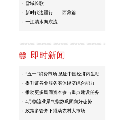
雪域长歌
新时代边疆行——西藏篇
一江清水向东流
涉及外来入侵物种防控！最高法发布
青藏高原生态保护典型案例
怠于履责致外来物种侵害蔓延 云南一
镇政府被诉
中外青年热议生成式AI的局限
即时新闻
数据跨境流动的国际治理
“五一”消费市场 见证中国经济内生动
力
提升证券业服务实体经济综合能力
推动更多民间资本参与重点建设任务
4月物流业景气指数巩固向好态势
政策多管齐下撬动农村大市场
没人管、可明火竟成流量密码，网红
野营地岂能这样“火”
涉及外来入侵物种防控！最高法发布