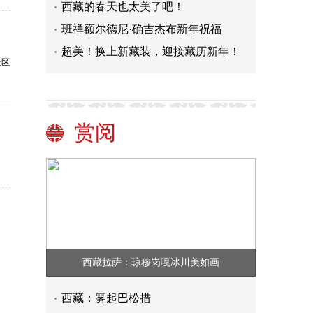
西藏的春天也太美了吧！
班禅额尔德尼·确吉杰布新年祝福
超美！换上新藏装，迎接藏历新年！
全区
赏阅
西藏拉萨：琼穆岗嘎冰川美如画
西藏：雾起巴松措