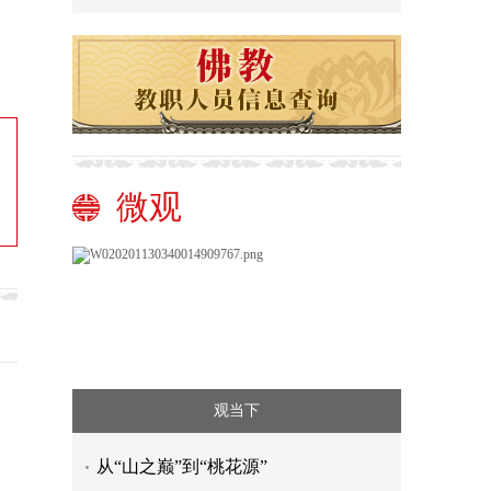
微观
观当下
从“山之巅”到“桃花源”