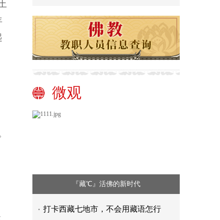
土
年
起
微观
。
『藏℃』活佛的新时代
打卡西藏七地市，不会用藏语怎行