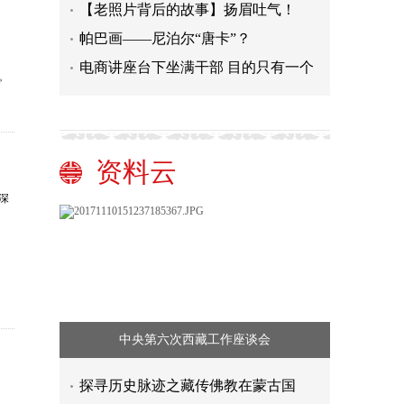
【老照片背后的故事】扬眉吐气！
帕巴画——尼泊尔“唐卡”？
电商讲座台下坐满干部 目的只有一个
。
资料云
深
中央第六次西藏工作座谈会
探寻历史脉迹之藏传佛教在蒙古国