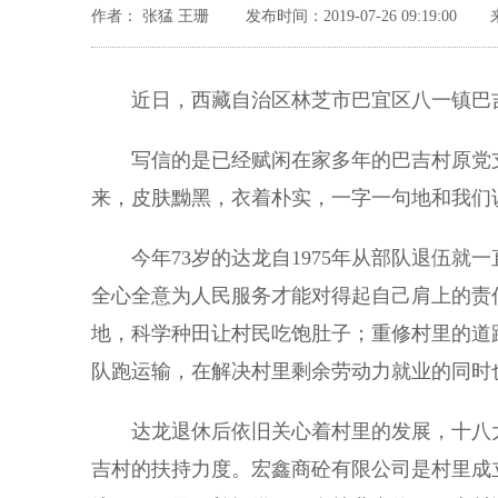
作者： 张猛 王珊
发布时间：2019-07-26 09:19:00
近日，西藏自治区林芝市巴宜区八一镇巴吉
写信的是已经赋闲在家多年的巴吉村原党支
来，皮肤黝黑，衣着朴实，一字一句地和我们
今年73岁的达龙自1975年从部队退伍就一
全心全意为人民服务才能对得起自己肩上的责
地，科学种田让村民吃饱肚子；重修村里的道
队跑运输，在解决村里剩余劳动力就业的同时
达龙退休后依旧关心着村里的发展，十八大
吉村的扶持力度。宏鑫商砼有限公司是村里成