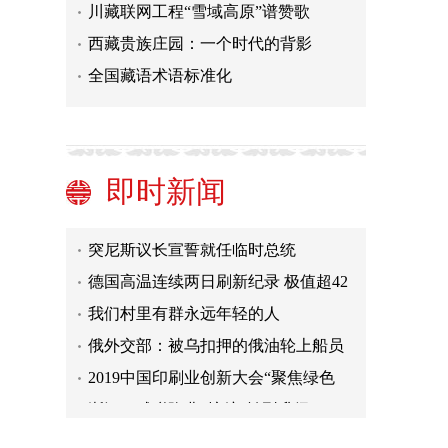
川藏联网工程“雪域高原”谱赞歌
西藏贵族庄园：一个时代的背影
全国藏语术语标准化
炮制冤案频被打脸，FBI怎么了？
埃博拉病毒侵袭刚果(金) 世界银行将
助其应对
非洲象种群数量骤降 对野生动植物保
即时新闻
护需增强国际合作
中国医疗队队员默默奉献赢得东帝汶
民众赞誉
突尼斯议长宣誓就任临时总统
德国高温连续两日刷新纪录 极值超42
摄氏度
我们村里有群永远年轻的人
俄外交部：被乌扣押的俄油轮上船员
已被释放
2019中国印刷业创新大会“聚焦绿色
化”
浙江：减税降费“护航”转型升级
炮制冤案频被打脸，FBI怎么了？