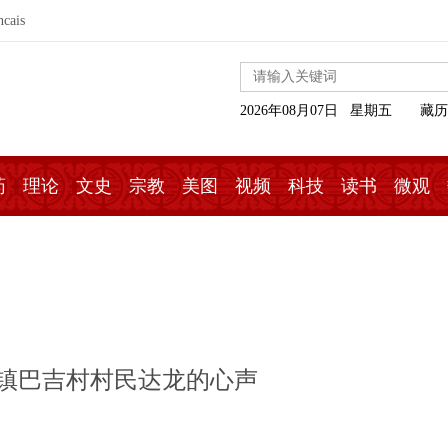
ncais
2026年08月07日 星期五
藏历
药
理论
文史
宗教
美图
视频
科技
读书
微观
镇巴吉村村民达龙的心声