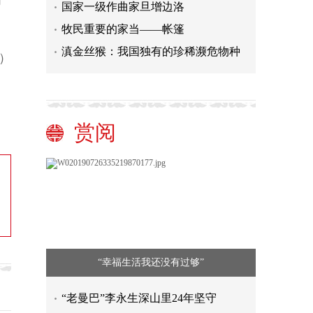
高
国家一级作曲家旦增边洛
牧民重要的家当——帐篷
滇金丝猴：我国独有的珍稀濒危物种
）
赏阅
“幸福生活我还没有过够”
“老曼巴”李永生深山里24年坚守