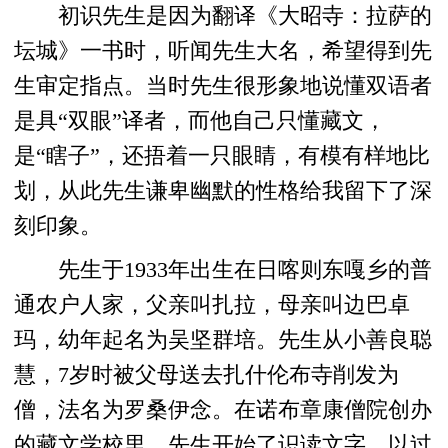
初识先生是因为翻译《大昭寺：拉萨的
坛城》一书时，听闻先生大名，希望得到先
生审定指点。当时先生很形象地说懂双语者
是具“双眼”译者，而他自己只懂藏文，
是“瞎子”，还捂着一只眼睛，有模有样地比
划，从此先生谦卑幽默的性格给我留下了深
刻印象。
先生于1933年出生在日喀则东嘎乡的普
通农户人家，父亲叫扎拉，母亲叫边巴卓
玛，幼年起名为吴坚群培。先生从小善良聪
慧，7岁时被父母送去扎什伦布寺削发为
僧，法名为罗桑伊念。在诺布章康僧院创办
的藏文学校里，先生开始了识读文字，以过