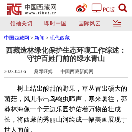
领袖关切
即时中国
国际风云
中国西藏网
>
新闻
>
现代西藏
西藏造林绿化保护生态环境工作综述：
守护百姓门前的绿水青山
2023-04-06
桑邓旺姆
中国西藏新闻网
树上结出酸甜的野果，草丛冒出硕大的
菌菇，风儿带出鸟鸣虫啼声，寒来暑往，莽
莽林海像一个无边乐园护佑着万物茁壮成
长，将西藏的秀丽山河绘成一幅美画展现于
世人面前。