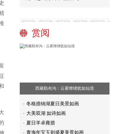
史
精
推
赏阅
富
征
和
西藏勒布沟：云雾缭绕犹如仙境
冬格措纳湖夏日美景如画
大
大美双湖 如诗如画
的
夏日羊卓雍措
神
青海年宝玉则盛夏美景如画