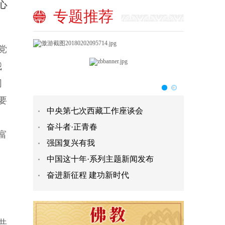
心
专题推荐
党
我
同
要
中央第七次西藏工作座谈会
奋斗者·正青春
富
强国复兴有我
中国这十年·系列主题新闻发布
奋进新征程 建功新时代
共