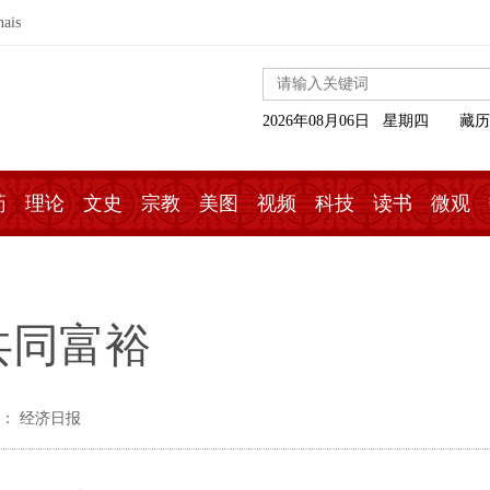
nais
2026年08月06日 星期四
藏历
药
理论
文史
宗教
美图
视频
科技
读书
微观
共同富裕
： 经济日报