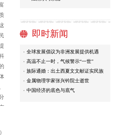
富
破除对共同富裕的认识误区
质
【光明论坛】释放消费潜力，力促经
这
济回暖
【光明时评】为什么大食物观如此重
即时新闻
民
要
【光明时评】守好基础教育的县域“责
提
任田”
全球发展倡议为非洲发展提供机遇
科
高温不止一时，气候警示“一世”
的
族际通婚：出土西夏文文献证实民族
体
间的深度融合
金属物理学家张兴钤院士逝世
中国经济的底色与底气
、
在逐梦太空的征途上不懈奋进
分
破除对共同富裕的认识误区
广
【光明论坛】释放消费潜力，力促经
济回暖
【光明时评】为什么大食物观如此重
）
要
【光明时评】守好基础教育的县域“责