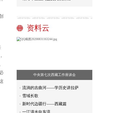
创
资料云
、
共
，
、
必
中央第七次西藏工作座谈会
这
流淌的吉曲河——学历史讲拉萨
雪域长歌
新时代边疆行——西藏篇
一江清水向东流
在逐梦太空的征途上不懈奋进