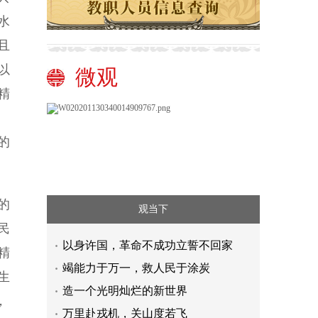
水
且
以
微观
精
的
的
观当下
民
以身许国，革命不成功立誓不回家
精
竭能力于万一，救人民于涂炭
生
造一个光明灿烂的新世界
，
万里赴戎机，关山度若飞