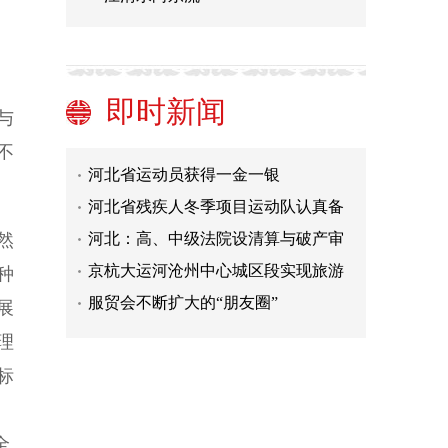
“娘子军”共赴青海战疫 三姐妹诠释“与
子同裳”
“船长”扎西然丁澜沧江“漂流记”
把发展进步的命运牢牢掌握在自己手
即时新闻
与
中
服贸会昌平区签下35亿元大单 完成预
不
筹签约项目金额超57亿元
河北省运动员获得一金一银
河北省残疾人冬季项目运动队认真备
战米兰冬残奥会
河北：高、中级法院设清算与破产审
然
判庭 为打造一流营商环境提供有力司
京杭大运河沧州中心城区段实现旅游
种
法保障
通航
服贸会不断扩大的“朋友圈”
展
发展新型农村集体经济推进共同富裕
理
“娘子军”共赴青海战疫 三姐妹诠释“与
标
子同裳”
“船长”扎西然丁澜沧江“漂流记”
把发展进步的命运牢牢掌握在自己手
全
中
服贸会昌平区签下35亿元大单 完成预