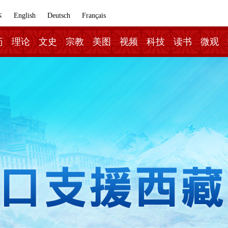
体
English
Deutsch
Français
药
理论
文史
宗教
美图
视频
科技
读书
微观