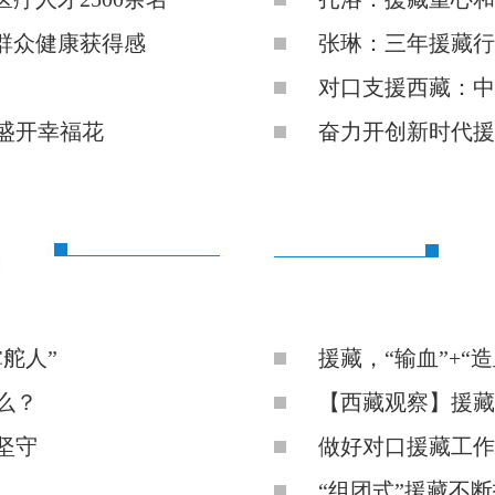
群众健康获得感
张琳：三年援藏行
对口支援西藏：中
盛开幸福花
奋力开创新时代援
舵人”
援藏，“输血”+“造
么？
【西藏观察】援藏
坚守
做好对口援藏工作
“组团式”援藏不