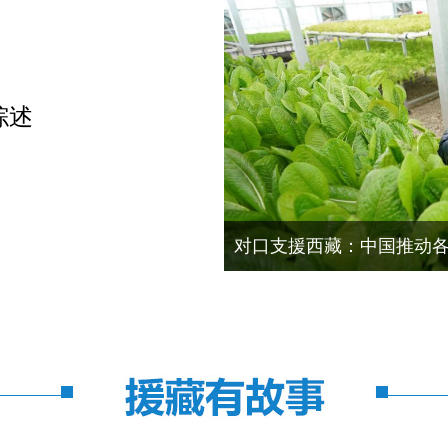
综述
江苏援藏医疗队救治先心