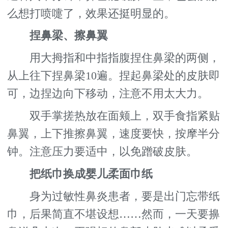
么想打喷嚏了，效果还挺明显的。
捏鼻梁、擦鼻翼
用大拇指和中指指腹捏住鼻梁的两侧，
从上往下捏鼻梁10遍。捏起鼻梁处的皮肤即
可，边捏边向下移动，注意不用太大力。
双手掌搓热放在面颊上，双手食指紧贴
鼻翼，上下推擦鼻翼，速度要快，按摩半分
钟。注意压力要适中，以免蹭破皮肤。
把纸巾换成婴儿柔面巾纸
身为过敏性鼻炎患者，要是出门忘带纸
巾，后果简直不堪设想……然而，一天要擤