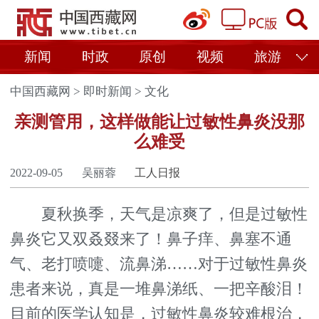
新闻
时政
原创
视频
旅游
中国西藏网
>
即时新闻
>
文化
亲测管用，这样做能让过敏性鼻炎没那
么难受
2022-09-05
吴丽蓉
工人日报
夏秋换季，天气是凉爽了，但是过敏性
鼻炎它又双叒叕来了！鼻子痒、鼻塞不通
气、老打喷嚏、流鼻涕……对于过敏性鼻炎
患者来说，真是一堆鼻涕纸、一把辛酸泪！
目前的医学认知是，过敏性鼻炎较难根治，