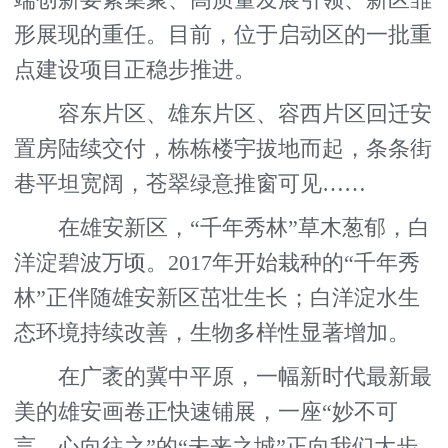
端创新要素集聚、高质量发展引领、新区雏
形展现的重任。目前，位于启动区的一批重
点建设项目正稳步推进。
容东片区、雄东片区、容西片区回迁安
置房陆续交付，栋栋楼宇拔地而起，条条街
巷平坦宽阔，苍翠绿意推窗可见……
在雄安新区，“千年秀林”草木葱郁，白
洋淀碧波万顷。2017年开始栽种的“千年秀
林”正伴随雄安新区茁壮生长；白洋淀水生
态环境持续改善，生物多样性显著增加。
在广袤的冀中平原，一幅新时代最新最
美的雄安画卷正快速铺展，一座“妙不可
言、心向往之”的“未来之城”正向我们大步