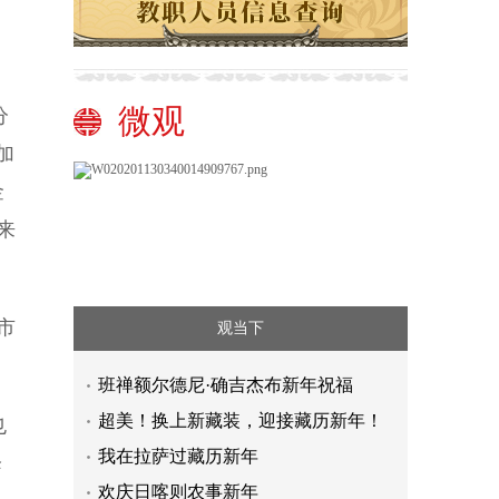
、
微观
分
加
金
来
市
观当下
班禅额尔德尼·确吉杰布新年祝福
超美！换上新藏装，迎接藏历新年！
也
我在拉萨过藏历新年
降
欢庆日喀则农事新年