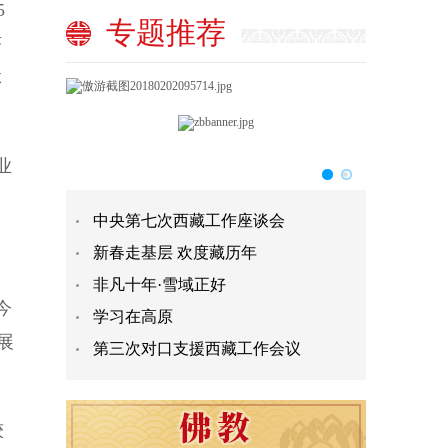
5
专题推荐
济
体
业
中央第七次西藏工作座谈会
新春走基层 欢度藏历年
非凡十年·雪域正好
今
学习在高原
展
第三次对口支援西藏工作会议
较