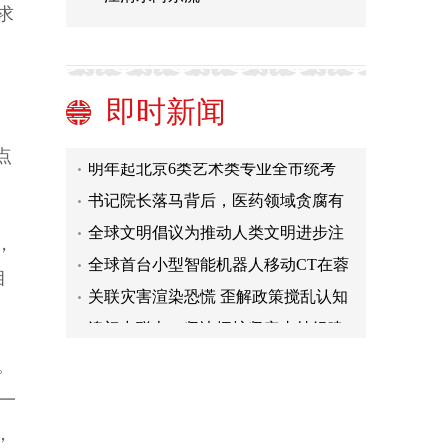
求
中共中央 国务院印发《党和国家机构
改革方案》
商务部：广交会将全面恢复线下展
文化和旅游部：3月20日起恢复对涉外
即时新闻
营业性演出的受理和审批
兵马俑一号坑第三次发掘有哪些考古
新成果？专家解读
明年起北京6类艺术类专业全市统考
点
在京招生高校原则上直接采用统考成
书记院长落马背后，医药领域贪腐有
绩
啥新动向？
全球文明倡议为推动人类文明进步注
，
入强大正能量
全球首台小型智能机器人移动CT在蓉
相
亮相
关联灾害渲染恐慌 歪解政策搅乱认知
——中国互联网联合辟谣平台2023年2
澳门中联办：坚决拥护坚定支持组建
月辟谣榜综述
中央港澳工作办公室
中共中央 国务院印发《党和国家机构
。
改革方案》
商务部：广交会将全面恢复线下展
第一
文化和旅游部：3月20日起恢复对涉外
，
营业性演出的受理和审批
兵马俑一号坑第三次发掘有哪些考古