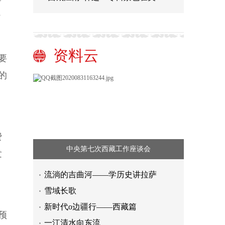
5
资料云
要
的
费
中央第七次西藏工作座谈会
发
流淌的吉曲河——学历史讲拉萨
雪域长歌
新时代o边疆行——西藏篇
预
一江清水向东流