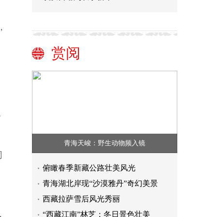
，
赏阅
型
青海天峻：野生动物频入镜
同
俯瞰春季新藏公路壮美风光
青海湖北岸现“沙漠雅丹”奇幻美景
西藏拉萨雪后风光秀丽
，
“西藏江南”林芝：冬日景色壮美