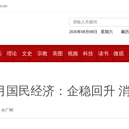
ncais
2026年08月08日 星期六
藏历
药
理论
文史
宗教
美图
视频
科技
读书
微观
-2月国民经济：企稳回升 
 央广网