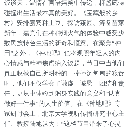
饭谈天，温情在言语嬉笑中传递，杯盏碗碟
碰撞出生活最本真的美好。《宝藏般的乡
村》安排嘉宾种土豆、探访茶园、筹备苗家
新年，嘉宾们在种种烟火气的体验中感受少
数民族特色生活的新奇和惬意。在聚焦“种
田”之外，《种地吧》也将观照年轻人的内
心情感与精神焦虑纳入议题，节目中当他们
真正收获自己所耕种的一捧捧沉甸甸的粮食
时，他们不仅学会了谦虚、诚恳、团结和责
任，更从中体验到躬身实践的意义和“认真
做好一件事”的人生价值。在《种地吧》专
家研讨会上，北京大学视听传播研究中心主
任、教授陆地认为：“这档节目带来了心灵