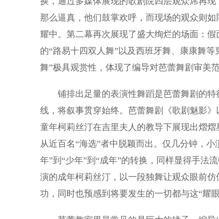
换，通过多媒体展现的歌剧院四层观众席再现
那么逼真，他们鼓掌欢呼，而现场的观众则如
耀中。第二幕再次展现了盛大绚烂的场面：假面
的“路易十四双人舞”以及西班牙舞、康康舞等
舞”极具观赏性，体现了编导对芭蕾舞剧审美
铺排出足量的表演性舞蹈是芭蕾舞剧的特征
线，将叙事贯穿始终。芭蕾舞剧《歌剧魅影》
童年柯莉丝汀在吉里夫人的教导下展现出熠熠
从近百名“海选”者中脱颖而出。仅几分钟，小
年”到“少年”到“成年”的转换，同样显得手
演的成年柯莉丝汀，以一段独舞让观众眼前仿
功，同时也预感到将要发生的一切都与这“耀