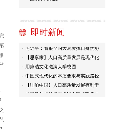
穿透流量壁垒，他们让生命展现如其
所是的模样
运用科学思维方法做好“三农”工作
“学院派美食”不可名不副实
即时新闻
当心洗衣凝珠带来儿童安全隐患
完
习近平：着眼全国大局发挥自身优势
第
明确主攻方向 奋力谱写中国式现代化
【思享家】人口高质量发展是现代化
净
建设的陕西篇章
建设之基石
用廉洁文化滋润大学校园
丝
中国式现代化的本质要求与实践路径
【理响中国】人口高质量发展有利于
加快建设现代化产业体系和释放内需
以昂扬的精神状态推进中国式现代化
魅
潜力
穿透流量壁垒，他们让生命展现如其
溶
所是的模样
运用科学思维方法做好“三农”工作
之
“学院派美食”不可名不副实
芭
当心洗衣凝珠带来儿童安全隐患