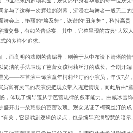
了19世纪末的剧场氛围，观众席中身着华服的每一位观众
同参与了这样一次辉煌的谢幕，沉浸在与舞者一般无二的
舞会上，艳丽的“埃及舞”，诙谐的“丑角舞”，矜持高贵
穿插交叠，有如芭蕾盛宴。其中，完整呈现的古典“大双
范式的多样化追求。
，而高明的戏剧芭蕾编导，则善于从中布设下清晰的情
以简洁的手法表现了芭蕾女孩柯莉丝汀的成长。全剧开端
星光——在首演中饰演童年柯莉丝汀的小演员，年仅7岁
演员富有灵气的表演便把观众带入规定情境，而此后由“
法流畅，体现了编导遵从于芭蕾规律的叙事能力。由戚冰雪饰
佛盛开出一朵耀眼的芭蕾玫瑰。观众见证了柯莉丝汀的成
眼”有关，它是戏剧逻辑的起点，也是编导充满智慧的暗示