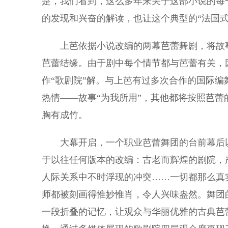
是，我们看到，这么多年来关于这部小说的每
的发现和兴奋的解读，也让这个典型的“法国式
上芭依据小说改编的两幕芭蕾舞剧，将故事
芭蕾结缘。由于剧中每个情节都与芭蕾有关，
作“歌剧院”解。与上芭有过多次合作的国际编
热情——故事“为我所用”，其他都将按照芭蕾
胸有成竹。
大幕开启，一个职业芭蕾舞团的台前幕后以
于以往任何版本的改编：古老而辉煌的剧院，
人际关系中不时浮现的冲突……一切都那么真
师都被刻画得惟妙惟肖，令人兴味盎然。舞团
一段折叠的记忆，让观众与华丽优雅的古典芭