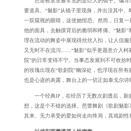
芭蕾教室里最常见的是巨大的镜子。编导出
要道具。“魅影”从镜子里现身，并出没其中
一双窥视的眼睛，这使她惶恐。然而，日复一
他的面具，去触摸背后的脆弱和疼痛。“魅影
理在流动的舞姿中展现得丝丝入扣，让人信服
又无时不在流泻……“魅影”似乎更愿意介入柯
院”的日常变得不宁。当事态发展到不可收拾
的玫瑰出现在“歌剧院”幽深处，也浮现在所有
也是心迹的表露，舞台上的一切正如泰戈尔诗
一个经典IP，在经历了无数次剧透后，新
想，这是个不错的选择。芭蕾舞剧《歌剧魅影
其来、无力承受的爱如何走向终局，其戏剧性