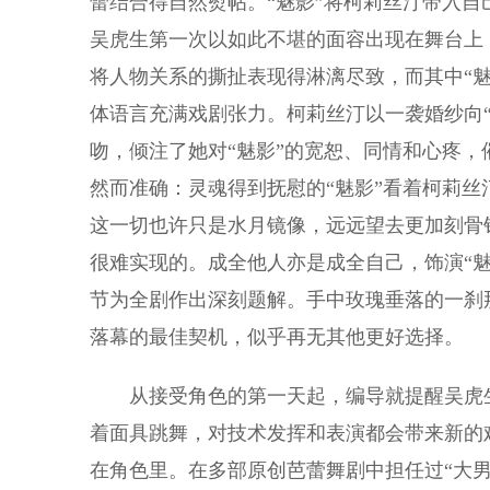
蕾结合得自然熨帖。“魅影”将柯莉丝汀带入自
吴虎生第一次以如此不堪的面容出现在舞台上
将人物关系的撕扯表现得淋漓尽致，而其中“
体语言充满戏剧张力。柯莉丝汀以一袭婚纱向“
吻，倾注了她对“魅影”的宽恕、同情和心疼
然而准确：灵魂得到抚慰的“魅影”看着柯莉
这一切也许只是水月镜像，远远望去更加刻骨
很难实现的。成全他人亦是成全自己，饰演“魅
节为全剧作出深刻题解。手中玫瑰垂落的一刹
落幕的最佳契机，似乎再无其他更好选择。
从接受角色的第一天起，编导就提醒吴虎生
着面具跳舞，对技术发挥和表演都会带来新的
在角色里。在多部原创芭蕾舞剧中担任过“大