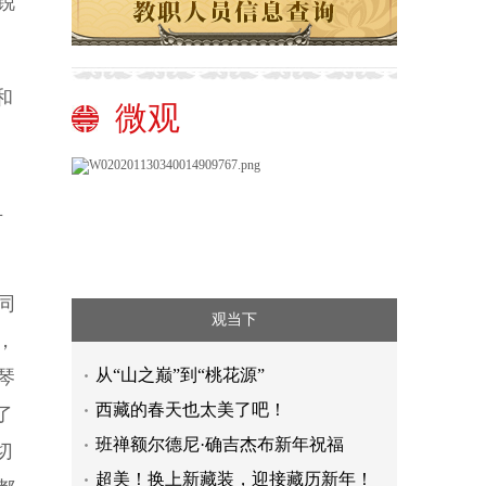
锐
和
微观
且
同
观当下
，
从“山之巅”到“桃花源”
琴
西藏的春天也太美了吧！
了
班禅额尔德尼·确吉杰布新年祝福
切
超美！换上新藏装，迎接藏历新年！