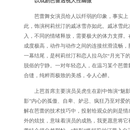
以戏剧芭蕾透视人性幽微
芭蕾舞女演员给人以纤弱的印象，事实上，
此，饰演柯莉丝汀的戚冰雪亦如此。戚冰雪此
入，不同的情绪释放，需要极大的体力支撑。
成度极高，动作与动作之间的连接丝滑流畅，
一幕结尾，是柯莉丝汀和恋人拉乌尔“月光下
脱俗的宁静。一对年轻恋人，在温习某个芭蕾
合缝，纯粹而极致的美感，令人心醉。
上芭首席主要演员吴虎生在剧中饰演“魅影”
影”内心的孤傲、自卑、妒忌、疯狂乃至对爱
解在芭蕾的技术技巧中，投射给观众的则是情
外的炫技，意味着演员的成熟，我更愿意将它