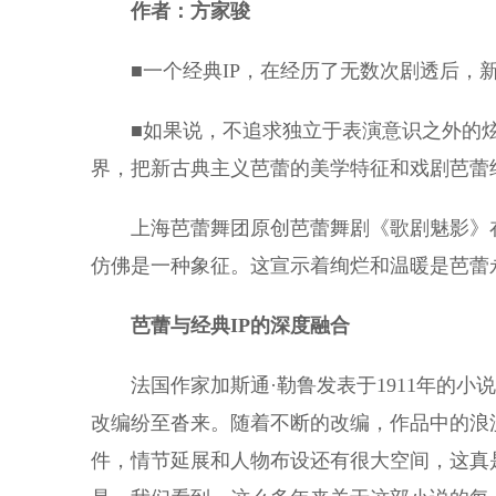
作者：方家骏
■一个经典IP，在经历了无数次剧透后，新
■如果说，不追求独立于表演意识之外的炫
界，把新古典主义芭蕾的美学特征和戏剧芭蕾
上海芭蕾舞团原创芭蕾舞剧《歌剧魅影》在
仿佛是一种象征。这宣示着绚烂和温暖是芭蕾
芭蕾与经典IP的深度融合
法国作家加斯通·勒鲁发表于1911年的小
改编纷至沓来。随着不断的改编，作品中的浪
件，情节延展和人物布设还有很大空间，这真