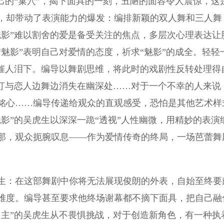
己的“巢穴”，揭下面具的一刻，丑陋的面容令人震惊，这
，却带动了表演能力的爆发：编排新颖的双人舞和三人舞
魅影”难以割舍的爱是备受关注的焦点，多层次心理表达让
魅影”表明自己对爱情的态度，祈求“魅影”的成全。轻轻
，催人泪下。编导以舞剧思维，将此时的戏剧性反转处理得
丝汀与恋人边舞边消失在幽深处……对于一个不幸的人来说
铭心……编导传递给观众的直观感受，恐怕是其他艺术样
影”的吴虎生以深深一跪“透视”人性幽微，用精妙的表演
那，观众扼腕叹息——作为爱情传奇的终局，一场芭蕾舞
：在这部舞剧中你将无法展现俊朗的外表，自始至终要
难度。编导甚至要求他终场谢幕都不摘下面具，把自己融
男主”的吴虎生从不畏惧挑战，对于创造新角色，有一种执