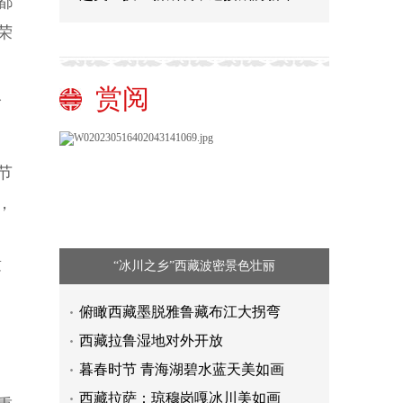
都
荣
赏阅
人
节
，
，
童
“冰川之乡”西藏波密景色壮丽
俯瞰西藏墨脱雅鲁藏布江大拐弯
西藏拉鲁湿地对外开放
。
暮春时节 青海湖碧水蓝天美如画
西藏拉萨：琼穆岗嘎冰川美如画