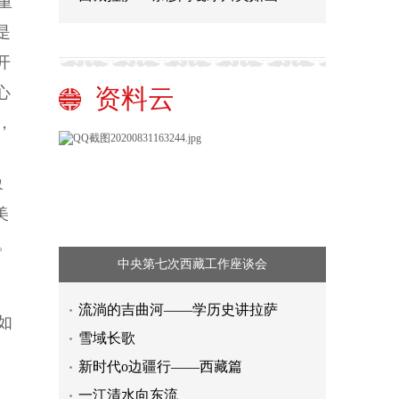
重
是
开
心
资料云
，
象
美
。
中央第七次西藏工作座谈会
流淌的吉曲河——学历史讲拉萨
如
雪域长歌
新时代o边疆行——西藏篇
一江清水向东流