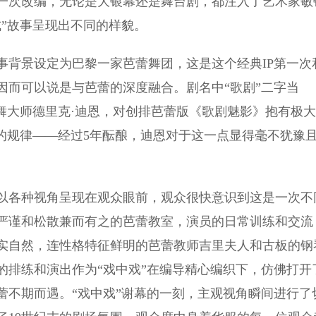
一次改编，无论是大银幕还是舞台剧，都注入了艺术家敏
”故事呈现出不同的样貌。
背景设定为巴黎一家芭蕾舞团，这是这个经典IP第一次
因而可以说是与芭蕾的深度融合。剧名中“歌剧”二字当
舞大师德里克·迪恩，对创排芭蕾版《歌剧魅影》抱有极大
的规律——经过5年酝酿，迪恩对于这一点显得毫不犹豫
各种视角呈现在观众眼前，观众很快意识到这是一次不
严谨和松散兼而有之的芭蕾教室，演员的日常训练和交流
实自然，连性格特征鲜明的芭蕾教师吉里夫人和古板的钢
的排练和演出作为“戏中戏”在编导精心编织下，仿佛打开
蕾不期而遇。“戏中戏”谢幕的一刻，主观视角瞬间进行了