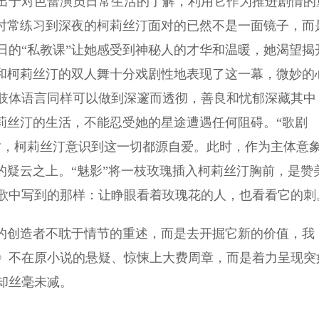
于对芭蕾演员日常生活的了解，利用它作为推进剧情的
。时常练习到深夜的柯莉丝汀面对的已然不是一面镜子，而
日的“私教课”让她感受到神秘人的才华和温暖，她渴望揭
”和柯莉丝汀的双人舞十分戏剧性地表现了这一幕，微妙的
肢体语言同样可以做到深邃而透彻，善良和忧郁深藏其中
莉丝汀的生活，不能忍受她的星途遭遇任何阻碍。“歌剧
时，柯莉丝汀意识到这一切都源自爱。此时，作为主体意
的疑云之上。“魅影”将一枝玫瑰插入柯莉丝汀胸前，是赞
歌中写到的那样：让睁眼看着玫瑰花的人，也看看它的刺
的创造者不耽于情节的重述，而是去开掘它新的价值，我
》不在原小说的悬疑、惊悚上大费周章，而是着力呈现突
却丝毫未减。