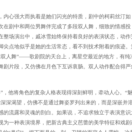
内心强大而执着是她们闪光的特质，剧中的柯莉丝汀如
次在剧中和两位男舞伴完成了多段双人舞，细致的情感投
在整场演出中，戚冰雪始终保持着良好的表演状态，动作
脚尖点地似乎是她的生活常态，看不到技术附着的痕迹。
的双人舞”——歌剧院的天台上，离星空最近的地方，有纯
舞剧片段，又仿佛在月色下互诉衷肠。双人动作配合得严
，他将角色的复杂人格表现得深刻鲜明，牵动人心。“
的深深渴望，仿佛不是通过舞姿罗列出来的，而是深嵌并
感的流露和灵魂的剖白。如果说，不追求独立于表演意识
视为一种表演境界，把新古典主义芭蕾的美学特征和戏剧