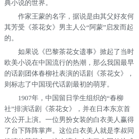
典小说的世界。
作家王蒙的名字，据说是由其父好友何
其芳受《茶花女》男主人公“阿蒙”启发而起
的。
如果说《巴黎茶花女遗事》掀起了当时
欧美小说在中国流行的热潮，那么我国最早
的话剧团体春柳社表演的话剧《茶花女》，
则标志了中国现代话剧最初的萌芽。
1907年，中国留日学生组织的“春柳
社”排演话剧《茶花女》，并在日本东京首
次公开上演。一位男扮女装的白衣美人赢得
了台下阵阵掌声。这位白衣美人就是李叔同