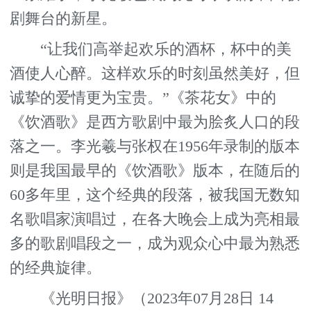
剧舞台的新星。
“让我们高举起欢乐的酒杯，杯中的美
酒使人心醉。这样欢乐的时刻虽然美好，但
诚挚的爱情更为宝贵。”《茶花女》中的
《饮酒歌》是西方歌剧中最为脍炙人口的段
落之一。李光羲与张权在1956年录制的版本
则是我国最早的《饮酒歌》版本，在随后的
60多年里，这个经典的段落，被我国无数知
名歌唱家演唱过，在各大晚会上成为亮相最
多的歌剧唱段之一，成为观众心中最为熟悉
的经典旋律。
《光明日报》（2023年07月28日 14