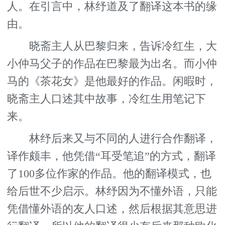
人。在引言中，林纾道及了翻译这本书的缘
由。
晓斋主人从巴黎归来，告诉冷红生，大
小仲马父子的作品在巴黎最为出名。而小仲
马的《茶花女》是他最好的作品。闲暇时，
晓斋主人口述其中故事，冷红生用笔记下
来。
林纾后来又与不同的人进行合作翻译，
译作颇丰，他凭借“耳受笔追”的方式，翻译
了100多位作家的作品。他的翻译模式，也
给后世不少启示。林纾因为不懂外语，只能
凭借懂外语的友人口述，然后根据其意思进