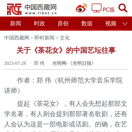
新闻
时政
原创
数据
视频
中国西藏网
>
即时新闻
>
文化
关于《茶花女》的中国艺坛往事
2023-07-28
郑 伟
光明网-《光明日报》
作者：郑 伟（杭州师范大学音乐学院
讲师）
提起《茶花女》，有人会先想起那部文
学名著，有人则会提到那部著名歌剧，还有
人会认为这是一部电影或话剧。的确，在艺