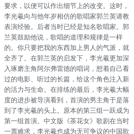
要求，以便可以作出细节上的改变。这时，
李光羲向与他年岁相仿的歌唱家郭兰英请教
表演经验。后者当时已经是知名歌唱家。郭
兰英鼓励他说，歌唱的道理和规律是一样
的。你只要把我的东西加上男人的气派，就
全齐了。在郭兰英的启发下，李光羲更加深
入琢磨主角阿尔弗雷德的唱词，想着自己看
过的电影、听过的长篇，给这个角色注入新
的活力与生命。在排练的最后，李光羲大幅
度的进步被导演看到，首演的男主角于是落
到了李光羲的头上。原本的第三组一跃成为
第一组首演。中文版《茶花女》歌剧在当时
一票难求，李光羲也成为无可争议的中国歌