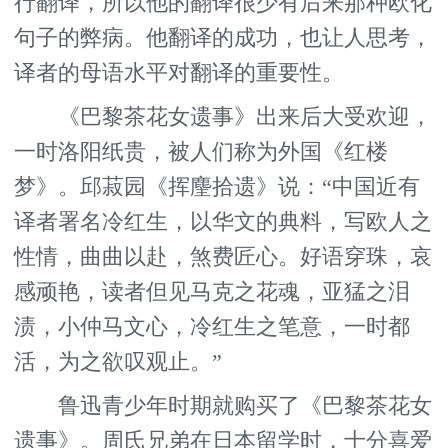
行翻译，所以他的翻译很少有后来那种欧化
句子的弊病。他翻译的成功，也让人思考，
译者的母语水平对翻译的重要性。
《巴黎茶花女遗事》出来后大受欢迎，
一时洛阳纸贵，被人们称为外国《红楼
梦》。邱菽园《挥麈拾遗》说：“中国近有
译者署名冷红生，以华文的典料，写欧人之
性情，曲曲以赴，煞费匠心。好语穿珠，哀
感顽艳，读者但见马克之花魂，亚猛之泪
渍，小仲马文心，冷红生之笔意，一时都
活，为之欲叹观止。”
鲁迅青少年时期就购买了《巴黎茶花女
遗事》。周氏兄弟在日本留学时，十分喜爱