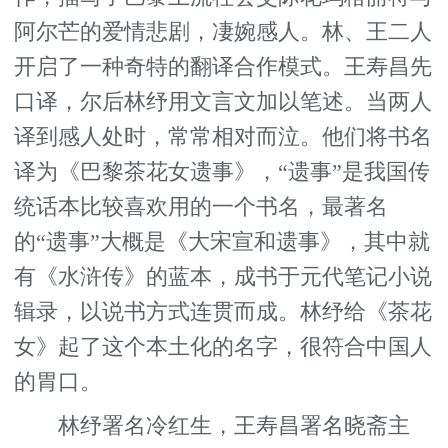
阿尔芒的爱情悲剧，凄婉感人。林、王二人
开启了一种奇特的翻译合作模式。王寿昌先
口译，尔后林纾用文言文加以笔述。当两人
译到感人处时，常常相对而泣。他们将书名
译为《巴黎茶花女遗事》，“遗事”是我国传
统话本比较喜欢用的一个书名，最著名
的“遗事”大概是《大宋宣和遗事》，其中就
有《水浒传》的蓝本，成书于元代笔记小说
辑录，以说书方式连贯而成。林纾给《茶花
女》起了这个本土化的名字，很符合中国人
的胃口。
林纾署名冷红生，王寿昌署名晓斋主