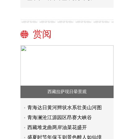
赏阅
西藏拉萨现日晕景观
青海达日黄河辫状水系壮美山河图
青海澜沧江源园区昂赛大峡谷
西藏堆龙曲两岸油菜花盛开
盛夏时节年保玉则景色醉人如仙境