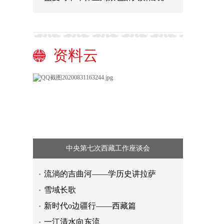
资料云
中央第七次西藏工作座谈会
流淌的吉曲河——学历史讲拉萨
雪域长歌
新时代o边疆行——西藏篇
一江清水向东流