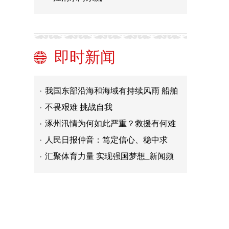
黑龙江省将防汛四级应急响应提升至
三级
水利部：海河发生流域性大洪水 8条
河流发生有实测资料以来最大洪水
受降雨影响 黑龙江一高速公路桥梁发
生部分塌陷 两车坠入
中国气象局首次发布《极地气候变化
即时新闻
年报》
水利部判定海河发生流域性大洪水
我国东部沿海和海域有持续风雨 船舶
和人员回港避风做好防范
不畏艰难 挑战自我
涿州汛情为何如此严重？救援有何难
点？
人民日报仲音：笃定信心、稳中求
进，实现既定目标
汇聚体育力量 实现强国梦想_新闻频
道_中国青年网
黑龙江省将防汛四级应急响应提升至
三级
水利部：海河发生流域性大洪水 8条
河流发生有实测资料以来最大洪水
受降雨影响 黑龙江一高速公路桥梁发
生部分塌陷 两车坠入
中国气象局首次发布《极地气候变化