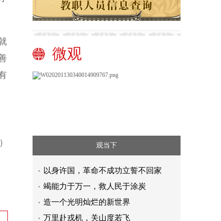
就
微观
善
有
）
观当下
以身许国，革命不成功立誓不回家
竭能力于万一，救人民于涂炭
造一个光明灿烂的新世界
万里赴戎机，关山度若飞