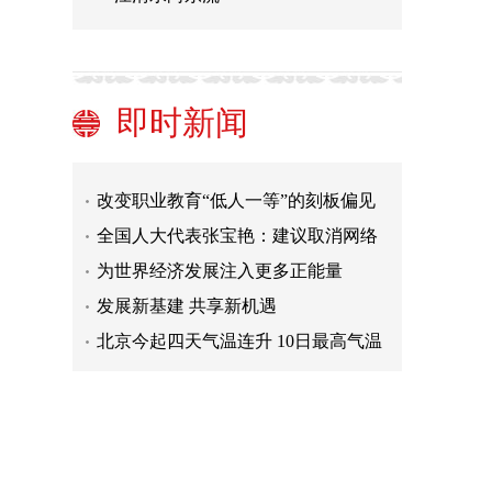
全面注册制写入今年政府工作报告 资
本市场更好赋能实体经济
不打卡上班，这些年轻人追求职业新
赛道
多地出台政策：为职业伤害保障与劳
即时新闻
动关系“松绑”
让2亿灵活就业者没有后顾之忧 权益
应得到法律保护
乔旭委员：淡化“应届”身份 改进就业
率统计口径
改变职业教育“低人一等”的刻板偏见
全国人大代表张宝艳：建议取消网络
投票，杜绝投人情票
为世界经济发展注入更多正能量
发展新基建 共享新机遇
北京今起四天气温连升 10日最高气温
逼近20℃
全面注册制写入今年政府工作报告 资
本市场更好赋能实体经济
不打卡上班，这些年轻人追求职业新
赛道
多地出台政策：为职业伤害保障与劳
动关系“松绑”
让2亿灵活就业者没有后顾之忧 权益