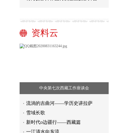
资料云
中央第七次西藏工作座谈会
流淌的吉曲河——学历史讲拉萨
雪域长歌
新时代o边疆行——西藏篇
一江清水向东流