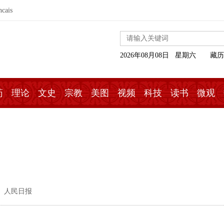
ncais
2026年08月08日 星期六
藏历
药
理论
文史
宗教
美图
视频
科技
读书
微观
： 人民日报