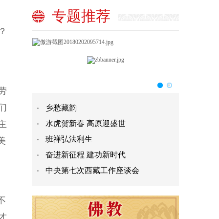
专题推荐
？
劳
们
乡愁藏韵
主
水虎贺新春 高原迎盛世
班禅弘法利生
美
奋进新征程 建功新时代
中央第七次西藏工作座谈会
不
才