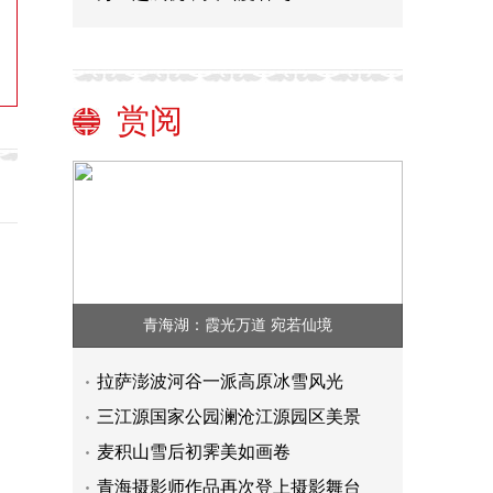
赏阅
青海湖：霞光万道 宛若仙境
拉萨澎波河谷一派高原冰雪风光
三江源国家公园澜沧江源园区美景
麦积山雪后初霁美如画卷
青海摄影师作品再次登上摄影舞台