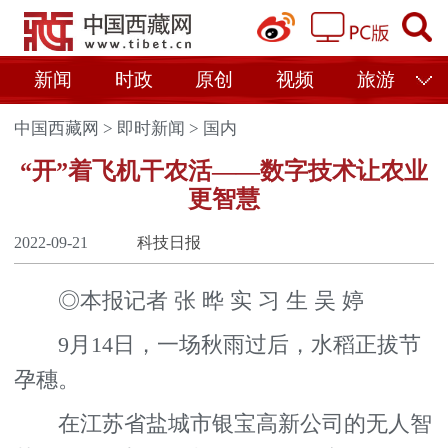
新闻
时政
原创
视频
旅游
中国西藏网
>
即时新闻
>
国内
“开”着飞机干农活——数字技术让农业
更智慧
2022-09-21
科技日报
◎本报记者 张 晔 实 习 生 吴 婷
9月14日，一场秋雨过后，水稻正拔节
孕穗。
在江苏省盐城市银宝高新公司的无人智