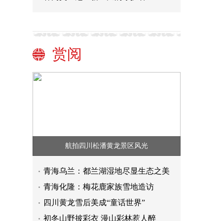
赏阅
航拍四川松潘黄龙景区风光
青海乌兰：都兰湖湿地尽显生态之美
青海化隆：梅花鹿家族雪地造访
四川黄龙雪后美成“童话世界”
初冬山野披彩衣 漫山彩林惹人醉