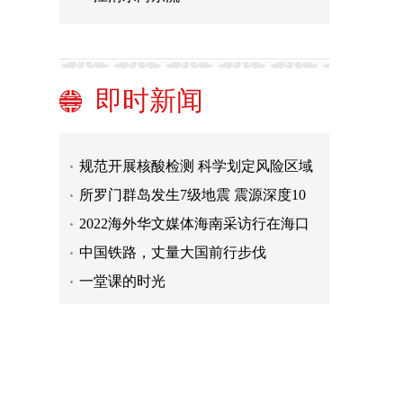
湖南新增确诊病例13例、无症状感染
者122例
45项新变化 长征二号F遥十五火箭焕
然一新
贵州茅台：年内茅台酒含税销售收入
即时新闻
已突破千亿元
监管规范私募投研 三个“禁令”剑指涉
内幕交易活动
银行借势世界杯花样营销黏住用户
规范开展核酸检测 科学划定风险区域
所罗门群岛发生7级地震 震源深度10
千米
2022海外华文媒体海南采访行在海口
启动
中国铁路，丈量大国前行步伐
一堂课的时光
湖南新增确诊病例13例、无症状感染
者122例
45项新变化 长征二号F遥十五火箭焕
然一新
贵州茅台：年内茅台酒含税销售收入
已突破千亿元
监管规范私募投研 三个“禁令”剑指涉