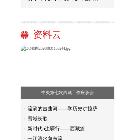
资料云
中央第七次西藏工作座谈会
流淌的吉曲河——学历史讲拉萨
雪域长歌
新时代o边疆行——西藏篇
一江清水向东流