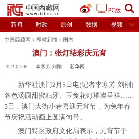
新闻
时政
原创
数据
视频
中国西藏网
>
即时新闻
>
国内
澳门：张灯结彩庆元宵
2023-02-06
李寒芳 刘刚
新华网
新华社澳门2月5日电(记者李寒芳 刘刚)
各色汤圆甜蜜粘牙、玉兔花灯璀璨呈祥……
5日，澳门大街小巷喜迎元宵节，为兔年春
节庆祝活动画上圆满句号。
澳门特区政府文化局表示，元宵节于