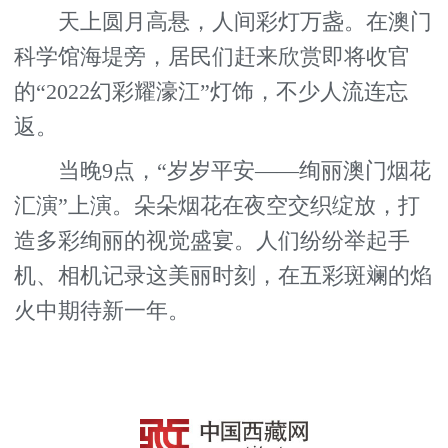
天上圆月高悬，人间彩灯万盏。在澳门
科学馆海堤旁，居民们赶来欣赏即将收官
的“2022幻彩耀濠江”灯饰，不少人流连忘
返。
当晚9点，“岁岁平安——绚丽澳门烟花
汇演”上演。朵朵烟花在夜空交织绽放，打
造多彩绚丽的视觉盛宴。人们纷纷举起手
机、相机记录这美丽时刻，在五彩斑斓的焰
火中期待新一年。