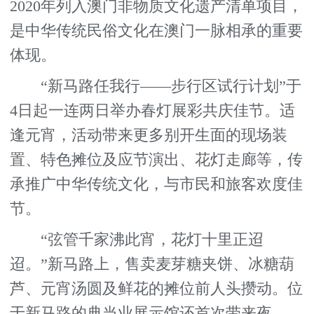
2020年列入澳门非物质文化遗产清单项目，
是中华传统民俗文化在澳门一脉相承的重要
体现。
“新马路任我行——步行区试行计划”于
4日起一连两日举办春灯展彩共庆佳节。适
逢元宵，活动带来更多别开生面的现场装
置、特色摊位及应节演出、花灯走廊等，传
承推广中华传统文化，与市民和旅客欢度佳
节。
“弦管千家沸此宵，花灯十里正迢
迢。”新马路上，售卖麦芽糖夹饼、冰糖葫
芦、元宵汤圆及鲜花的摊位前人头攒动。位
于新马路的典当业展示馆还首次带来夜