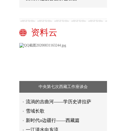
资料云
中央第七次西藏工作座谈会
流淌的吉曲河——学历史讲拉萨
雪域长歌
新时代o边疆行——西藏篇
一江清水向东流