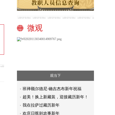
微观
观当下
班禅额尔德尼·确吉杰布新年祝福
超美！换上新藏装，迎接藏历新年！
我在拉萨过藏历新年
欢庆日喀则农事新年