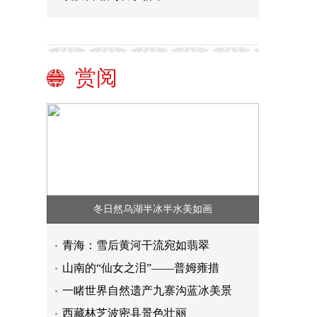
赏阅
冬日然乌湖半冰半水美如画
青海：雪后黄河干流宛如翡翠
山南的“仙女之泪”——普姆雍措
一睹世界自然遗产九寨沟蓝冰美景
西藏林芝波密县景色壮丽