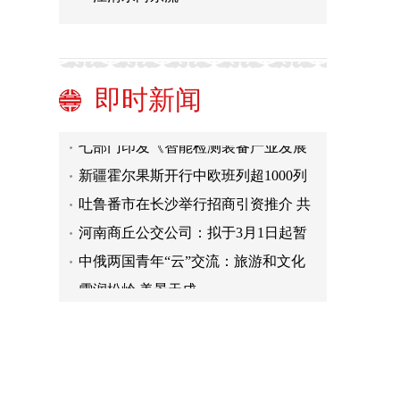
甘肃再添南亚贸易新通道：运输时效
较传统海运节省15天
上海召开民营经济圆桌会：民企“说心
声” 政府“解忧愁”
2022年全国颠覆性技术创新大赛总决
即时新闻
赛在杭州开幕
广东对香港出口蔬果去年合计35.9亿
元 同比增长145.6%
七部门印发《智能检测装备产业发展
行动计划（2023—2025年）》
新疆霍尔果斯开行中欧班列超1000列
吐鲁番市在长沙举行招商引资推介 共
签约20个项目
河南商丘公交公司：拟于3月1日起暂
停运营市区公交线路
中俄两国青年“云”交流：旅游和文化
是青年对话基础
雪润松岭 美景天成
甘肃再添南亚贸易新通道：运输时效
较传统海运节省15天
上海召开民营经济圆桌会：民企“说心
声” 政府“解忧愁”
2022年全国颠覆性技术创新大赛总决
赛在杭州开幕
广东对香港出口蔬果去年合计35.9亿