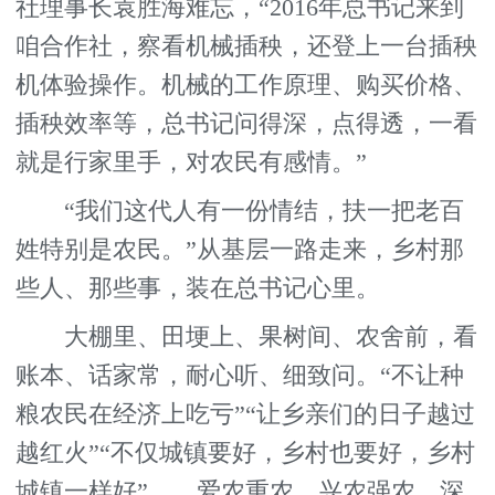
社理事长袁胜海难忘，“2016年总书记来到
咱合作社，察看机械插秧，还登上一台插秧
机体验操作。机械的工作原理、购买价格、
插秧效率等，总书记问得深，点得透，一看
就是行家里手，对农民有感情。”
“我们这代人有一份情结，扶一把老百
姓特别是农民。”从基层一路走来，乡村那
些人、那些事，装在总书记心里。
大棚里、田埂上、果树间、农舍前，看
账本、话家常，耐心听、细致问。“不让种
粮农民在经济上吃亏”“让乡亲们的日子越过
越红火”“不仅城镇要好，乡村也要好，乡村
城镇一样好”……爱农重农、兴农强农，深