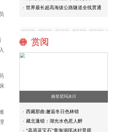
世界最长超高海拔公路隧道全线贯通
员
赏阅
看
入
药
床
曲登尼玛冰川
难
西藏那曲:邂逅冬日色林错
藏北蓬错：湖光水色惹人醉
理
“高原蓝宝石”青海湖现冰封景观