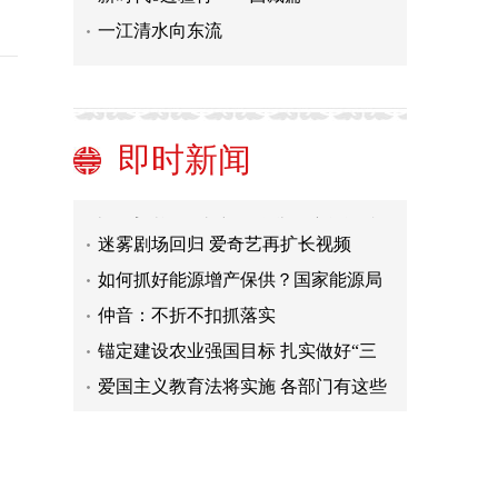
一江清水向东流
多地出现低温雨雪寒潮天气 国家邮政
局要求关心关爱一线从业人员
辞退连续旷工员工，企业被判违法
习言道｜唯有创新才能抢占先机
即时新闻
交通运输部：我国自动化集装箱码头
数量位居世界首位
推进乡村全面振兴 扎实推进共同富裕
迷雾剧场回归 爱奇艺再扩长视频
如何抓好能源增产保供？国家能源局
方案来了
仲音：不折不扣抓落实
锚定建设农业强国目标 扎实做好“三
农”工作——习近平总书记对“三农”工
爱国主义教育法将实施 各部门有这些
作作出的重要指示引发热烈反响
具体举措→
多地出现低温雨雪寒潮天气 国家邮政
局要求关心关爱一线从业人员
辞退连续旷工员工，企业被判违法
习言道｜唯有创新才能抢占先机