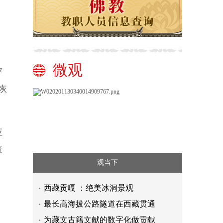
微观
评
恢
应
查
观当下
西藏贡嘎 ：绝美冰洞景观
最长高海拔公路隧道在西藏贯通
为藏文古籍文献的数字化做贡献