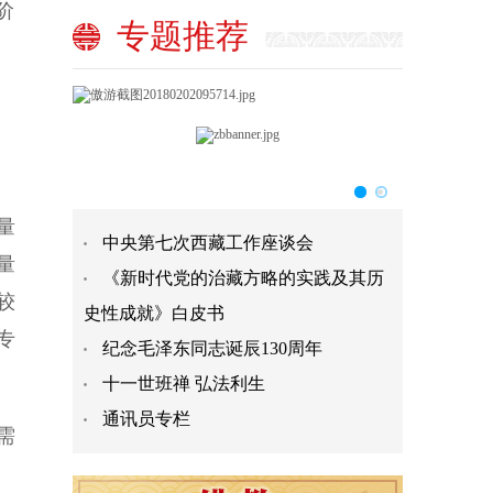
阶
专题推荐
量
中央第七次西藏工作座谈会
量
《新时代党的治藏方略的实践及其历
较
史性成就》白皮书
专
纪念毛泽东同志诞辰130周年
十一世班禅 弘法利生
通讯员专栏
需