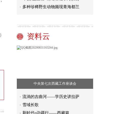
，
多种珍稀野生动物频现青海都兰
资料云
）
中央第七次西藏工作座谈会
流淌的吉曲河——学历史讲拉萨
雪域长歌
新时代o边疆行——西藏篇