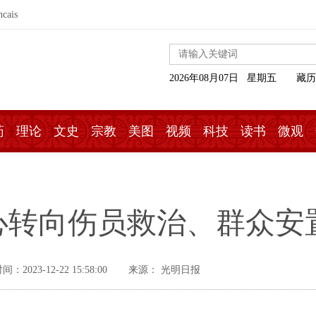
ncais
2026年08月07日 星期五
藏历
药
理论
文史
宗教
美图
视频
科技
读书
微观
心转向伤员救治、群众安
：2023-12-22 15:58:00
来源： 光明日报