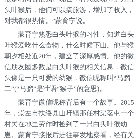
头叶猴后，他们可以搞旅游，增加了收入，
对我都很热情。”蒙育宁说。
蒙育宁熟悉白头叶猴的习性，知道白头
叶猴爱吃什么食物，什么时候下山。他与猴
朝夕相处近20年，建立了深厚感情。他的微
信朋友圈多数是白头叶猴的相关信息，微信
头像是一只可爱的幼猴，微信昵称叫“马骝
二”(“马骝”是壮语“猴子”的意思)。
蒙育宁微信昵称背后有一个故事。2015
年，崇左市扶绥县山圩镇那任村渠茗屯一个
村民在地里劳作时捡到了一只白头叶猴幼
崽。蒙育宁接报后赶往事发地察看，经有关