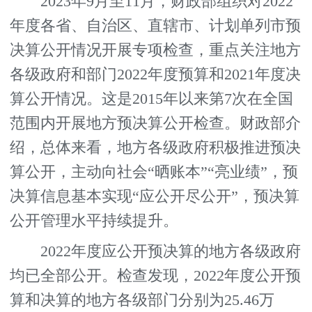
2023年9月至11月，财政部组织对2022
年度各省、自治区、直辖市、计划单列市预
决算公开情况开展专项检查，重点关注地方
各级政府和部门2022年度预算和2021年度决
算公开情况。这是2015年以来第7次在全国
范围内开展地方预决算公开检查。财政部介
绍，总体来看，地方各级政府积极推进预决
算公开，主动向社会“晒账本”“亮业绩”，预
决算信息基本实现“应公开尽公开”，预决算
公开管理水平持续提升。
2022年度应公开预决算的地方各级政府
均已全部公开。检查发现，2022年度公开预
算和决算的地方各级部门分别为25.46万